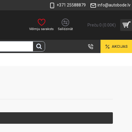
+371 25588879
info@autobode.lv
Preču 0 (0.00€)
Vēlmju saraksts
Salīdzināt
AKCIJAS