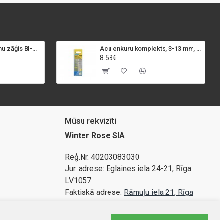
SPECIALIST+ caurumu zāģis BI-METAL, 98 mm
Acu enkuru komplekts, 3-13 mm, Rapid, 12 gab.
8.53€
Mūsu rekvizīti
Winter Rose SIA
Reģ.Nr. 40203083030
Jur. adrese:
Eglaines iela 24-21, Rīga
LV1057
Faktiskā adrese:
Rāmuļu iela 21, Rīga
Bankas konts: LV89PARX0020365840001