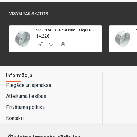
VISVAIRĀK SKATĪTS
SPECIALIST+ caurumu zāģis BI-METAL, 95 mm
14.22€
Informācija
Piegāde un apmaksa
Atteikuma tiesības
Privātuma politika
Kontakti