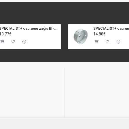
SPECIALIST+ caurumu zāģis BI-METAL, 92 mm
13.77€
14.88€