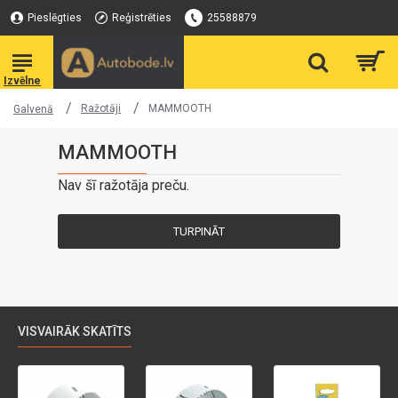
Pieslēgties
Reģistrēties
25588879
Ražotāji
MAMMOOTH
Galvenā
MAMMOOTH
Nav šī ražotāja preču.
TURPINĀT
VISVAIRĀK SKATĪTS