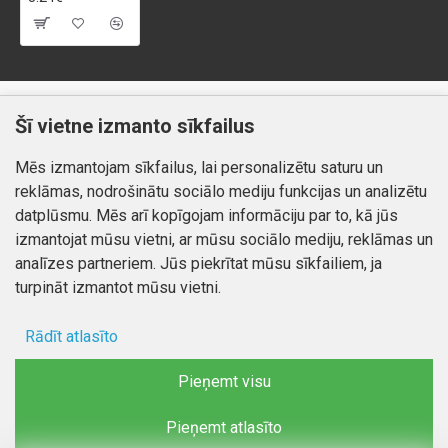
Klientiem
Informācija
Šī vietne izmanto sīkfailus
Kontakti
Piegāde un apmaksa
Mēs izmantojam sīkfailus, lai personalizētu saturu un
Preču atgriešana
Atteikuma tiesības
reklāmas, nodrošinātu sociālo mediju funkcijas un analizētu
Mans profils
Privātuma politika
datplūsmu. Mēs arī kopīgojam informāciju par to, kā jūs
Mans profils
izmantojat mūsu vietni, ar mūsu sociālo mediju, reklāmas un
Kontakti
Pasūtījumi
analīzes partneriem. Jūs piekrītat mūsu sīkfailiem, ja
turpināt izmantot mūsu vietni.
Rādīt atlasīto
Autortiesības © 2026, www.autobode.lv, Visas tiesības
aizsargātas
Ad storage
Pieņemt visu
Lietotāja dati
Pieņemt atlasīto