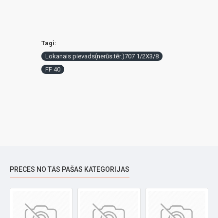
Tagi:
Lokanais pievads(nerūs.tēr.)707 1/2X3/8
FF 40
PRECES NO TĀS PAŠAS KATEGORIJAS