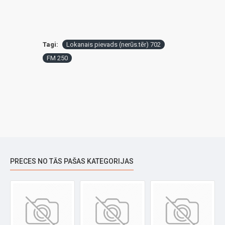
Tagi:
Lokanais pievads (nerūs.tēr) 702
FM 250
PRECES NO TĀS PAŠAS KATEGORIJAS