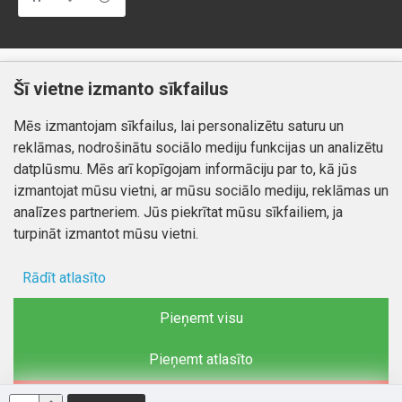
Klientiem
Informācija
Šī vietne izmanto sīkfailus
Kontakti
Piegāde un apmaksa
Mēs izmantojam sīkfailus, lai personalizētu saturu un
Preču atgriešana
Atteikuma tiesības
reklāmas, nodrošinātu sociālo mediju funkcijas un analizētu
Mans profils
Privātuma politika
datplūsmu. Mēs arī kopīgojam informāciju par to, kā jūs
Mans profils
izmantojat mūsu vietni, ar mūsu sociālo mediju, reklāmas un
Kontakti
Pasūtījumi
analīzes partneriem. Jūs piekrītat mūsu sīkfailiem, ja
turpināt izmantot mūsu vietni.
Rādīt atlasīto
Autortiesības © 2026, www.autobode.lv, Visas tiesības
aizsargātas
Ad storage
Pieņemt visu
Lietotāja dati
Pieņemt atlasīto
Reklāmas personalizēšana
Noraidīt