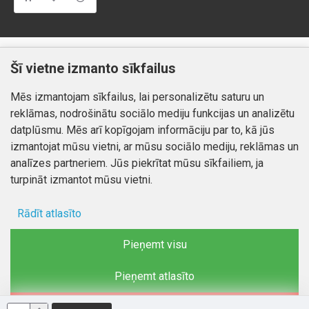
Klientiem
Informācija
Šī vietne izmanto sīkfailus
Kontakti
Piegāde un apmaksa
Mēs izmantojam sīkfailus, lai personalizētu saturu un
Preču atgriešana
Atteikuma tiesības
reklāmas, nodrošinātu sociālo mediju funkcijas un analizētu
Mans profils
Privātuma politika
datplūsmu. Mēs arī kopīgojam informāciju par to, kā jūs
Mans profils
izmantojat mūsu vietni, ar mūsu sociālo mediju, reklāmas un
Kontakti
Pasūtījumi
analīzes partneriem. Jūs piekrītat mūsu sīkfailiem, ja
turpināt izmantot mūsu vietni.
Rādīt atlasīto
Autortiesības © 2026, www.autobode.lv, Visas tiesības
aizsargātas
Ad storage
Pieņemt visu
Lietotāja dati
Pieņemt atlasīto
Reklāmas personalizēšana
Noraidīt