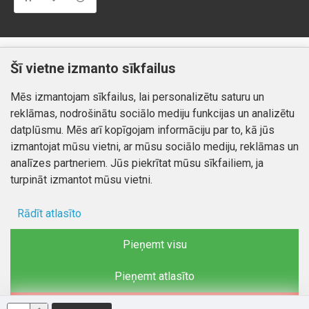
Klientiem
Informācija
Šī vietne izmanto sīkfailus
Kontakti
Piegāde un apmaksa
Mēs izmantojam sīkfailus, lai personalizētu saturu un
Preču atgriešana
Atteikuma tiesības
reklāmas, nodrošinātu sociālo mediju funkcijas un analizētu
Mans profils
Privātuma politika
datplūsmu. Mēs arī kopīgojam informāciju par to, kā jūs
Mans profils
izmantojat mūsu vietni, ar mūsu sociālo mediju, reklāmas un
Kontakti
Pasūtījumi
analīzes partneriem. Jūs piekrītat mūsu sīkfailiem, ja
turpināt izmantot mūsu vietni.
Rādīt atlasīto
Autortiesības © 2026, www.autobode.lv, Visas tiesības
aizsargātas
Ad storage
Pieņemt visu
Lietotāja dati
Pieņemt atlasīto
Reklāmas personalizēšana
Noraidīt