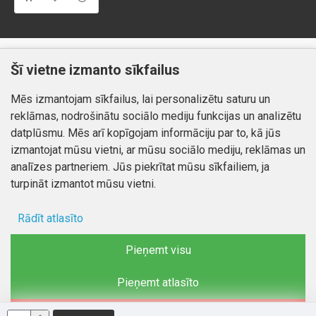
Klientiem
Informācija
Šī vietne izmanto sīkfailus
Kontakti
Piegāde un apmaksa
Mēs izmantojam sīkfailus, lai personalizētu saturu un
Preču atgriešana
Atteikuma tiesības
reklāmas, nodrošinātu sociālo mediju funkcijas un analizētu
Mans profils
Privātuma politika
datplūsmu. Mēs arī kopīgojam informāciju par to, kā jūs
Mans profils
izmantojat mūsu vietni, ar mūsu sociālo mediju, reklāmas un
Kontakti
Pasūtījumi
analīzes partneriem. Jūs piekrītat mūsu sīkfailiem, ja
turpināt izmantot mūsu vietni.
Rādīt atlasīto
Autortiesības © 2026, www.autobode.lv, Visas tiesības
aizsargātas
Ad storage
Pieņemt visu
Lietotāja dati
Pieņemt atlasīto
Reklāmas personalizēšana
Noraidīt