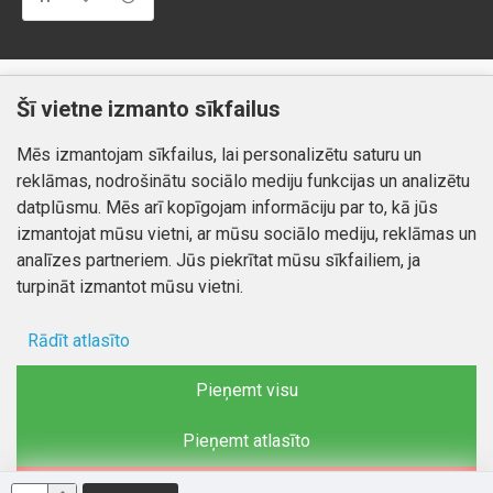
Klientiem
Informācija
Šī vietne izmanto sīkfailus
Kontakti
Piegāde un apmaksa
Mēs izmantojam sīkfailus, lai personalizētu saturu un
Preču atgriešana
Atteikuma tiesības
reklāmas, nodrošinātu sociālo mediju funkcijas un analizētu
Mans profils
Privātuma politika
datplūsmu. Mēs arī kopīgojam informāciju par to, kā jūs
Mans profils
izmantojat mūsu vietni, ar mūsu sociālo mediju, reklāmas un
Kontakti
Pasūtījumi
analīzes partneriem. Jūs piekrītat mūsu sīkfailiem, ja
turpināt izmantot mūsu vietni.
Rādīt atlasīto
Autortiesības © 2026, www.autobode.lv, Visas tiesības
aizsargātas
Ad storage
Pieņemt visu
Lietotāja dati
Pieņemt atlasīto
Reklāmas personalizēšana
Noraidīt