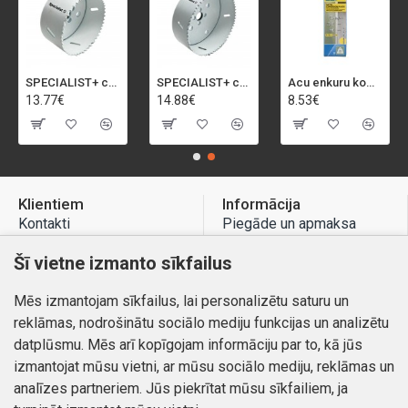
SPECIALIST+ caurumu zāģis BI-METAL, 92 mm
SPECIALIST+ caurumu zāģis BI-METAL, 98 mm
Acu enkuru komplekts, 3-13 mm, Rapid, 12 gab.
13.77€
14.88€
8.53€
Klientiem
Informācija
Kontakti
Piegāde un apmaksa
Preču atgriešana
Atteikuma tiesības
Šī vietne izmanto sīkfailus
Mans profils
Privātuma politika
Mēs izmantojam sīkfailus, lai personalizētu saturu un
Mans profils
Kontakti
reklāmas, nodrošinātu sociālo mediju funkcijas un analizētu
Pasūtījumi
datplūsmu. Mēs arī kopīgojam informāciju par to, kā jūs
izmantojat mūsu vietni, ar mūsu sociālo mediju, reklāmas un
analīzes partneriem. Jūs piekrītat mūsu sīkfailiem, ja