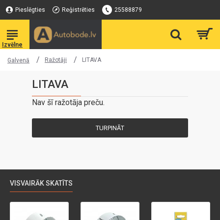
Pieslēgties
Reģistrēties
25588879
Ražotāji
LITAVA
Galvenā
LITAVA
Nav šī ražotāja preču.
TURPINĀT
VISVAIRĀK SKATĪTS