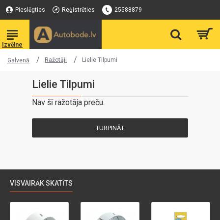
Pieslēgties
Reģistrēties
25588879
Ražotāji
Lielie Tilpumi
Galvenā
Lielie Tilpumi
Nav šī ražotāja preču.
TURPINĀT
VISVAIRĀK SKATĪTS