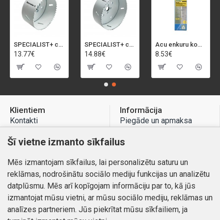
SPECIALIST+ caurumu zāģis BI-METAL, 92 mm
SPECIALIST+ caurumu zāģis BI-METAL, 98 mm
Acu enkuru komplekts, 3-13 mm, Rapid, 12 gab.
13.77€
14.88€
8.53€
Klientiem
Informācija
Kontakti
Piegāde un apmaksa
Preču atgriešana
Atteikuma tiesības
Šī vietne izmanto sīkfailus
Mans profils
Privātuma politika
Mēs izmantojam sīkfailus, lai personalizētu saturu un
Mans profils
Kontakti
reklāmas, nodrošinātu sociālo mediju funkcijas un analizētu
Pasūtījumi
datplūsmu. Mēs arī kopīgojam informāciju par to, kā jūs
izmantojat mūsu vietni, ar mūsu sociālo mediju, reklāmas un
analīzes partneriem. Jūs piekrītat mūsu sīkfailiem, ja