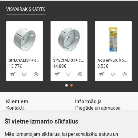
VISVAIRĀK SKATĪTS
SPECIALIST+ caurumu zāģis BI-METAL, 92 mm
SPECIALIST+ caurumu zāģis BI-METAL, 98 mm
Acu enkuru komplekts, 3-13 mm, Rapid, 12 gab.
13.77€
14.88€
8.53€
Klientiem
Informācija
Kontakti
Piegāde un apmaksa
Preču atgriešana
Atteikuma tiesības
Šī vietne izmanto sīkfailus
Mans profils
Privātuma politika
Mēs izmantojam sīkfailus, lai personalizētu saturu un
Mans profils