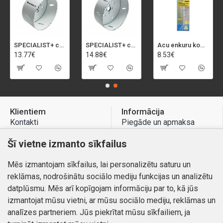
SPECIALIST+ caurumu zāģis BI-METAL, 92 mm
SPECIALIST+ caurumu zāģis BI-METAL, 98 mm
Acu enkuru komplekts, 3-13 mm, Rapid, 12 gab.
13.77€
14.88€
8.53€
Klientiem
Informācija
Kontakti
Piegāde un apmaksa
Preču atgriešana
Atteikuma tiesības
Šī vietne izmanto sīkfailus
Mans profils
Privātuma politika
Mēs izmantojam sīkfailus, lai personalizētu saturu un
Mans profils
Kontakti
reklāmas, nodrošinātu sociālo mediju funkcijas un analizētu
Pasūtījumi
datplūsmu. Mēs arī kopīgojam informāciju par to, kā jūs
izmantojat mūsu vietni, ar mūsu sociālo mediju, reklāmas un
analīzes partneriem. Jūs piekrītat mūsu sīkfailiem, ja