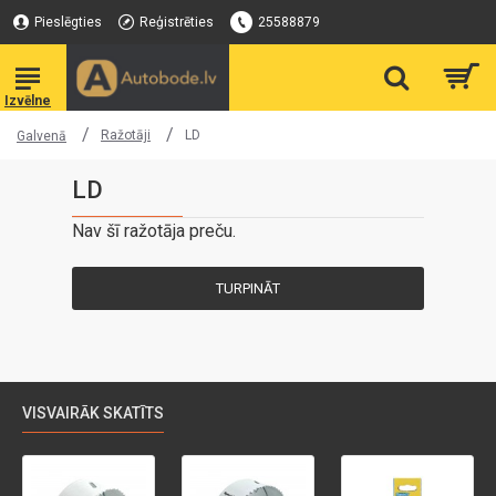
Pieslēgties
Reģistrēties
25588879
Ražotāji
LD
Galvenā
LD
Nav šī ražotāja preču.
TURPINĀT
VISVAIRĀK SKATĪTS