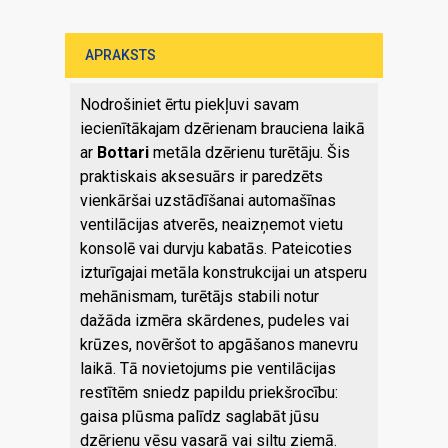
APRAKSTS
Nodrošiniet ērtu piekļuvi savam
iecienītākajam dzērienam brauciena laikā
ar
Bottari
metāla dzērienu turētāju. Šis
praktiskais aksesuārs ir paredzēts
vienkāršai uzstādīšanai automašīnas
ventilācijas atverēs, neaizņemot vietu
konsolē vai durvju kabatās. Pateicoties
izturīgajai metāla konstrukcijai un atsperu
mehānismam, turētājs stabili notur
dažāda izmēra skārdenes, pudeles vai
krūzes, novēršot to apgāšanos manevru
laikā. Tā novietojums pie ventilācijas
restītēm sniedz papildu priekšrocību:
gaisa plūsma palīdz saglabāt jūsu
dzērienu vēsu vasarā vai siltu ziemā.