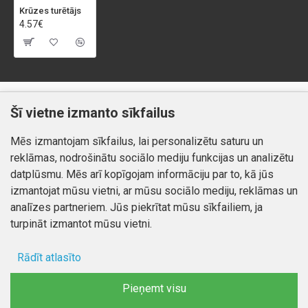
Krūzes turētājs
4.57€
Klientiem
Informācija
Šī vietne izmanto sīkfailus
Kontakti
Piegāde un apmaksa
Mēs izmantojam sīkfailus, lai personalizētu saturu un
Preču atgriešana
Atteikuma tiesības
reklāmas, nodrošinātu sociālo mediju funkcijas un analizētu
Mans profils
Privātuma politika
datplūsmu. Mēs arī kopīgojam informāciju par to, kā jūs
Mans profils
izmantojat mūsu vietni, ar mūsu sociālo mediju, reklāmas un
Kontakti
Pasūtījumi
analīzes partneriem. Jūs piekrītat mūsu sīkfailiem, ja
turpināt izmantot mūsu vietni.
Rādīt atlasīto
Autortiesības © 2026, www.autobode.lv, Visas tiesības
aizsargātas
Ad storage
Pieņemt visu