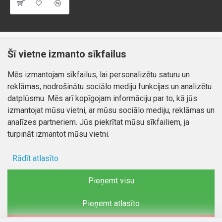
Klientiem
Informācija
Šī vietne izmanto sīkfailus
Kontakti
Piegāde un apmaksa
Mēs izmantojam sīkfailus, lai personalizētu saturu un
Preču atgriešana
Atteikuma tiesības
reklāmas, nodrošinātu sociālo mediju funkcijas un analizētu
Mans profils
Privātuma politika
datplūsmu. Mēs arī kopīgojam informāciju par to, kā jūs
Mans profils
izmantojat mūsu vietni, ar mūsu sociālo mediju, reklāmas un
Kontakti
Pasūtījumi
analīzes partneriem. Jūs piekrītat mūsu sīkfailiem, ja
turpināt izmantot mūsu vietni.
Rādīt atlasīto
Autortiesības © 2026, www.autobode.lv, Visas tiesības
aizsargātas
Ad storage
Pieņemt visu
Lietotāja dati
Pieņemt atlasīto