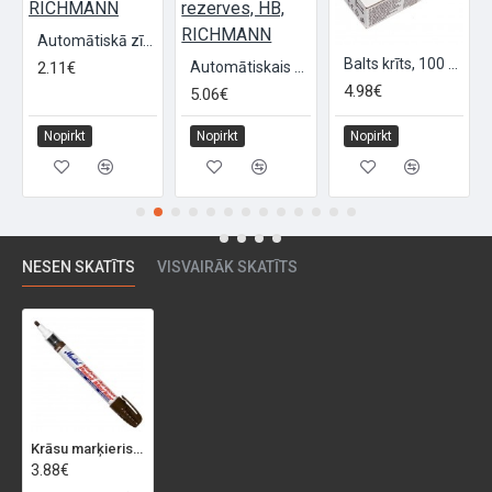
Automātiskā zīmuļa serdeņi, krāsaini, 6 gab., RICHMANN
tas 6mm
Balts krīts, 100 gab. kastīte
2.11€
Automātiskais galdnieka zīmulis, 6 rezerves, HB, RICHMANN
4.98€
5.06€
Nopirkt
Nopirkt
Nopirkt
NESEN SKATĪTS
VISVAIRĀK SKATĪTS
Krāsu marķieris Valve-Action brūns
3.88€