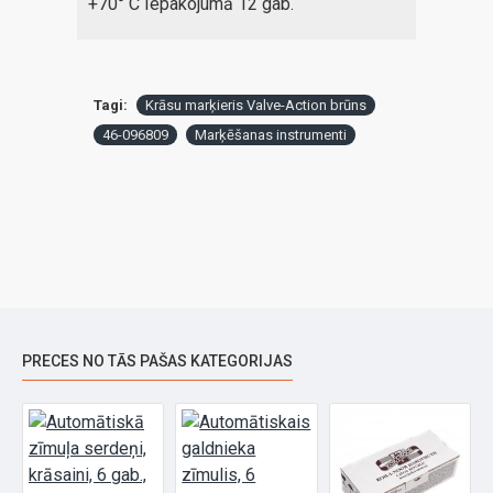
+70° C Iepakojumā 12 gab.
Tagi:
Krāsu marķieris Valve-Action brūns
46-096809
Marķēšanas instrumenti
PRECES NO TĀS PAŠAS KATEGORIJAS