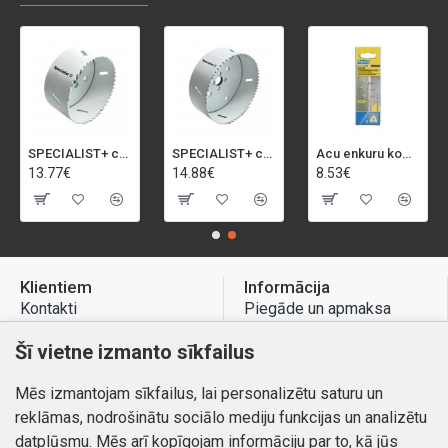
SPECIALIST+ caurumu zāģis BI-METAL, 92 mm
SPECIALIST+ caurumu zāģis BI-METAL, 98 mm
Acu enkuru komplekts, 3-13 mm, Rapid, 12 gab.
13.77€
14.88€
8.53€
Klientiem
Informācija
Kontakti
Piegāde un apmaksa
Preču atgriešana
Atteikuma tiesības
Šī vietne izmanto sīkfailus
Mans profils
Privātuma politika
Mēs izmantojam sīkfailus, lai personalizētu saturu un
Mans profils
Kontakti
reklāmas, nodrošinātu sociālo mediju funkcijas un analizētu
Pasūtījumi
datplūsmu. Mēs arī kopīgojam informāciju par to, kā jūs