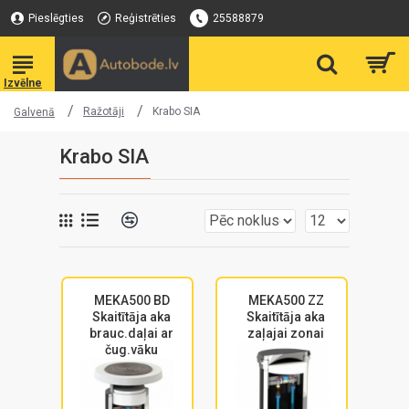
Pieslēgties
Reģistrēties
25588879
Ražotāji
Krabo SIA
Galvenā
Krabo SIA
MEKA500 BD
MEKA500 ZZ
Skaitītāja aka
Skaitītāja aka
brauc.daļai ar
zaļajai zonai
čug.vāku