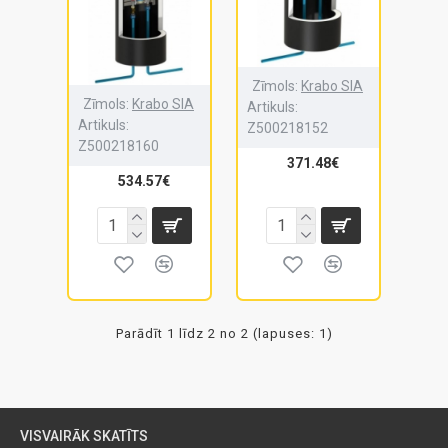
Zīmols:
Krabo SIA
Zīmols:
Krabo SIA
Artikuls:
Artikuls:
Z500218152
Z500218160
371.48€
534.57€
Parādīt 1 līdz 2 no 2 (lapuses: 1)
VISVAIRĀK SKATĪTS