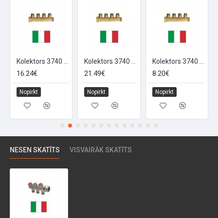
X3
Kolektors 3740 1x4, 1X4
Kolektors 3740 1x5, 1X5
Kolektors 3740 3/4x2, 3/4X2
16.24€
21.49€
8.20€
Nopirkt
Nopirkt
Nopirkt
NESEN SKATĪTS
VISVAIRĀK SKATĪTS