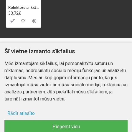
Kolektors ar krāniem 3/4*x4 7001 MIKY, 3/4X4
33.72€
Klientiem
Informācija
Šī vietne izmanto sīkfailus
Kontakti
Piegāde un apmaksa
Mēs izmantojam sīkfailus, lai personalizētu saturu un
Preču atgriešana
Atteikuma tiesības
reklāmas, nodrošinātu sociālo mediju funkcijas un analizētu
Mans profils
Privātuma politika
datplūsmu. Mēs arī kopīgojam informāciju par to, kā jūs
Mans profils
izmantojat mūsu vietni, ar mūsu sociālo mediju, reklāmas un
Kontakti
Pasūtījumi
analīzes partneriem. Jūs piekrītat mūsu sīkfailiem, ja
turpināt izmantot mūsu vietni.
Rādīt atlasīto
Autortiesības © 2026, www.autobode.lv, Visas tiesības
aizsargātas
Ad storage
Pieņemt visu