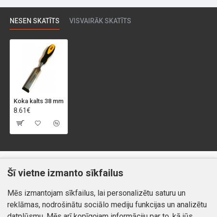
NESEN SKATĪTS
VISVAIRĀK SKATĪTS
Koka kalts 38 mm
8.61€
Klientiem
Informācija
Šī vietne izmanto sīkfailus
Kontakti
Piegāde un apmaksa
Mēs izmantojam sīkfailus, lai personalizētu saturu un
Preču atgriešana
Atteikuma tiesības
reklāmas, nodrošinātu sociālo mediju funkcijas un analizētu
Mans profils
Privātuma politika
datplūsmu. Mēs arī kopīgojam informāciju par to, kā jūs