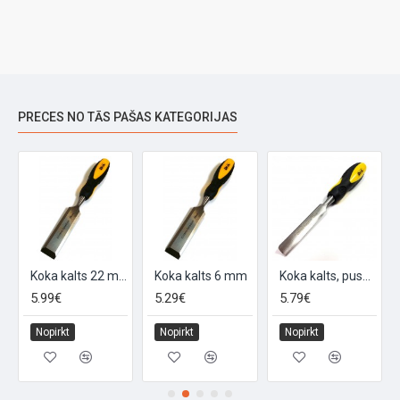
PRECES NO TĀS PAŠAS KATEGORIJAS
20 mm
Koka kalts 22 mm
Koka kalts 6 mm
Koka kalts, pusapaļš 10 mm
5.99€
5.29€
5.79€
Nopirkt
Nopirkt
Nopirkt