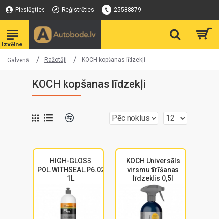
Pieslēgties
Reģistrēties
25588879
Ražotāji
KOCH kopšanas līdzekļi
Galvenā
KOCH kopšanas līdzekļi
HIGH-GLOSS
KOCH Universāls
POL.WITHSEAL.P6.02
virsmu tīrīšanas
1L
līdzeklis 0,5l