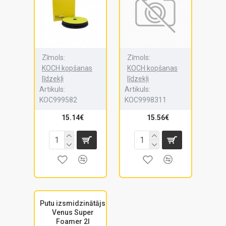
Zīmols:
Zīmols:
KOCH kopšanas
KOCH kopšanas
līdzekļi
līdzekļi
Artikuls:
Artikuls:
KOC999582
KOC9998311
15.14€
15.56€
Putu izsmidzinātājs
Venus Super
Foamer 2l