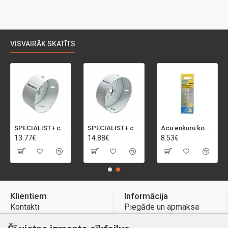
VISVAIRĀK SKATĪTS
SPECIALIST+ caurumu zāģis BI-METAL, 92 mm
SPECIALIST+ caurumu zāģis BI-METAL, 98 mm
Acu enkuru komplekts, 3-13 mm, Rapid, 12 gab.
13.77€
14.88€
8.53€
Klientiem
Informācija
Kontakti
Piegāde un apmaksa
Preču atgriešana
Atteikuma tiesības