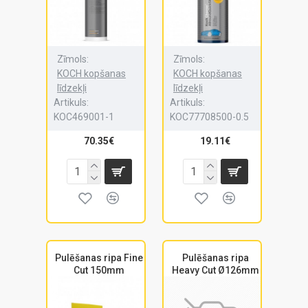
Zīmols:
Zīmols:
KOCH kopšanas
KOCH kopšanas
līdzekļi
līdzekļi
Artikuls:
Artikuls:
KOC469001-1
KOC77708500-0.5
70.35€
19.11€
Pulēšanas ripa Fine
Pulēšanas ripa
Cut 150mm
Heavy Cut Ø126mm