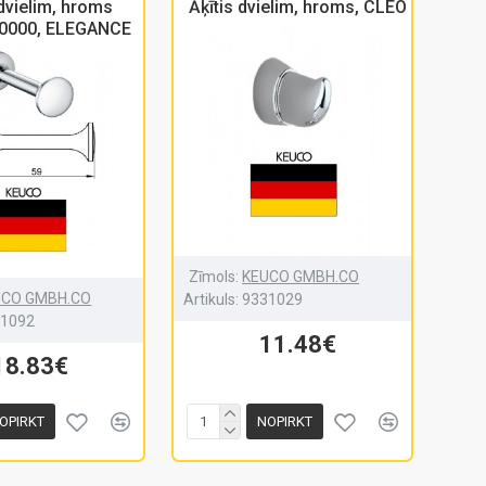
 dvielim, hroms
Āķītis dvielim, hroms, CLEO
0000, ELEGANCE
Zīmols:
KEUCO GMBH.CO
UCO GMBH.CO
Artikuls:
9331029
31092
11.48€
18.83€
OPIRKT
NOPIRKT