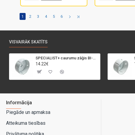
1
2
3
4
5
6
VISVAIRĀK SKATĪTS
SPECIALIST+ caurumu zāģis BI-METAL, 95 mm
14.22€
Informācija
Piegāde un apmaksa
Atteikuma tiesības
Privātuma politika