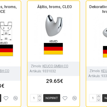
is, hroms,
Āķītis, hroms, CLEO
Dekoratīv
NCE
hr
Zīmols:
KEUCO GMBH.CO
BH.CO
Zīmols:
KE
Artikuls:
9331032
Artikuls:
93
29.65€
8€
NOPIRKT
N