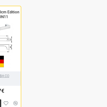
30cm Edition
ION11
BH.CO
7€