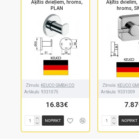
Āķītis dvieļiem, hroms,
Āķītis dvielim,
PLAN
hroms, 
Zīmols:
KEUCO GMBH.CO
Zīmols:
KEUCO GM
Artikuls:
9331075
Artikuls:
9331009
16.83€
7.87
NOPIRKT
NOPIRKT