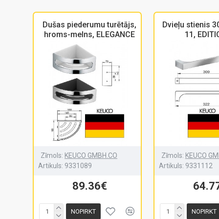
Dušas piederumu turētājs,
Dvieļu stienis 
hroms-melns, ELEGANCE
11, EDIT
Zīmols:
KEUCO GMBH.CO
Zīmols:
KEUCO GM
Artikuls:
9331089
Artikuls:
9331112
89.36€
64.7
NOPIRKT
NOPIRKT