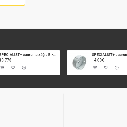
SPECIALIST+ caurumu zāģis BI-METAL, 92 mm
13.77€
14.88€