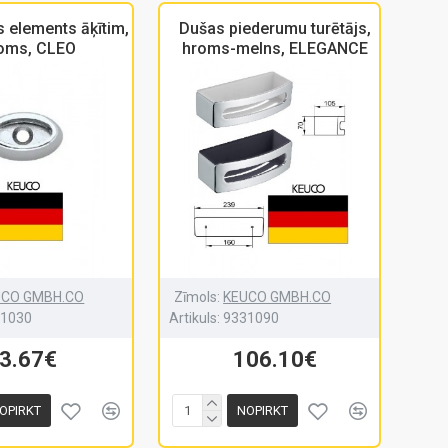
s elements āķītim,
Dušas piederumu turētājs,
oms, CLEO
hroms-melns, ELEGANCE
UCO GMBH.CO
Zīmols:
KEUCO GMBH.CO
31030
Artikuls:
9331090
3.67€
106.10€
OPIRKT
NOPIRKT