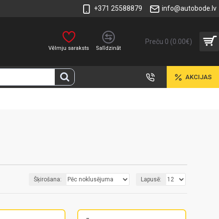
+371 25588879
info@autobode.lv
Preču 0 (0.00€)
Vēlmju saraksts
Salīdzināt
AKCIJAS
Šķirošana:
Lapusē: