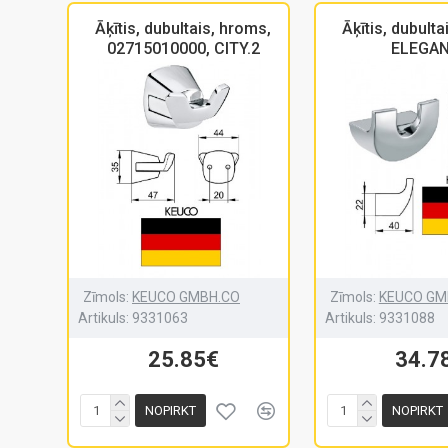
Āķītis, dubultais, hroms,
Āķītis, dubulta
02715010000, CITY.2
ELEGA
Zīmols:
KEUCO GMBH.CO
Zīmols:
KEUCO GM
Artikuls:
9331063
Artikuls:
9331088
25.85€
34.7
NOPIRKT
NOPIRKT