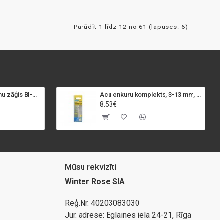
Parādīt 1 līdz 12 no 61 (lapuses: 6)
SPECIALIST+ caurumu zāģis BI-METAL, 98 mm
Acu enkuru komplekts, 3-13 mm, Rapid, 12 gab.
8.53€
Mūsu rekvizīti
Winter Rose SIA
Reģ.Nr. 40203083030
Jur. adrese:
Eglaines iela 24-21, Rīga