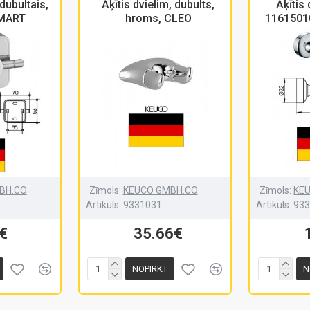
 dubultais,
Āķītis dvielim, dubults,
Āķītis
SMART
hroms, CLEO
1161501
BH.CO
Zīmols:
KEUCO GMBH.CO
Zīmols:
KE
Artikuls:
9331031
Artikuls:
93
€
35.66€
NOPIRKT
N