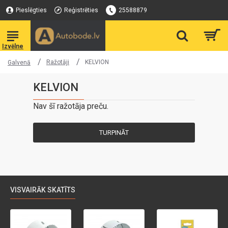
Pieslēgties
Reģistrēties
25588879
Ražotāji
KELVION
Galvenā
KELVION
Nav šī ražotāja preču.
TURPINĀT
VISVAIRĀK SKATĪTS