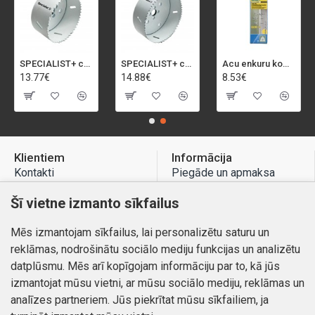
SPECIALIST+ caurumu zāģis BI-METAL, 92 mm
SPECIALIST+ caurumu zāģis BI-METAL, 98 mm
Acu enkuru komplekts, 3-13 mm, Rapid, 12 gab.
13.77€
14.88€
8.53€
Klientiem
Informācija
Kontakti
Piegāde un apmaksa
Preču atgriešana
Atteikuma tiesības
Šī vietne izmanto sīkfailus
Mans profils
Privātuma politika
Mēs izmantojam sīkfailus, lai personalizētu saturu un
Mans profils
Kontakti
reklāmas, nodrošinātu sociālo mediju funkcijas un analizētu
Pasūtījumi
datplūsmu. Mēs arī kopīgojam informāciju par to, kā jūs
izmantojat mūsu vietni, ar mūsu sociālo mediju, reklāmas un
analīzes partneriem. Jūs piekrītat mūsu sīkfailiem, ja