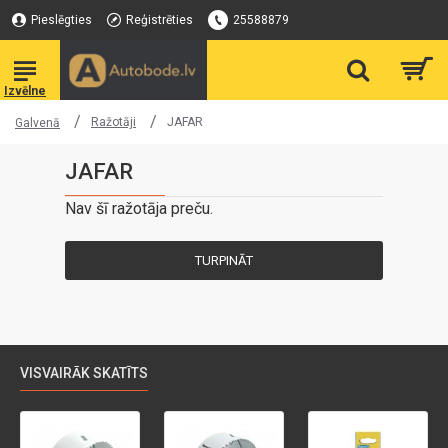
Pieslēgties
Reģistrēties
25588879
Ražotāji
JAFAR
Galvenā
JAFAR
Nav šī ražotāja preču.
TURPINĀT
VISVAIRĀK SKATĪTS