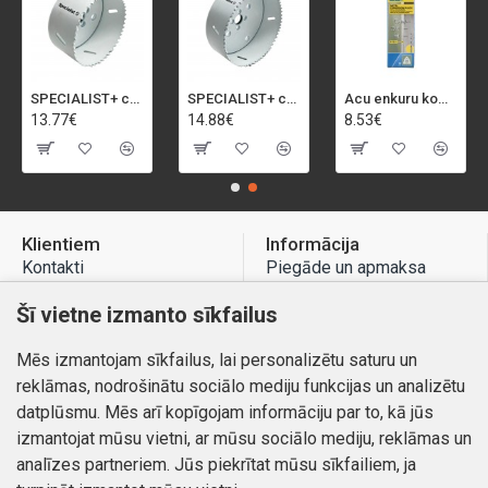
SPECIALIST+ caurumu zāģis BI-METAL, 92 mm
SPECIALIST+ caurumu zāģis BI-METAL, 98 mm
Acu enkuru komplekts, 3-13 mm, Rapid, 12 gab.
13.77€
14.88€
8.53€
Klientiem
Informācija
Kontakti
Piegāde un apmaksa
Preču atgriešana
Atteikuma tiesības
Šī vietne izmanto sīkfailus
Mans profils
Privātuma politika
Mēs izmantojam sīkfailus, lai personalizētu saturu un
Mans profils
Kontakti
reklāmas, nodrošinātu sociālo mediju funkcijas un analizētu
Pasūtījumi
datplūsmu. Mēs arī kopīgojam informāciju par to, kā jūs
izmantojat mūsu vietni, ar mūsu sociālo mediju, reklāmas un
analīzes partneriem. Jūs piekrītat mūsu sīkfailiem, ja