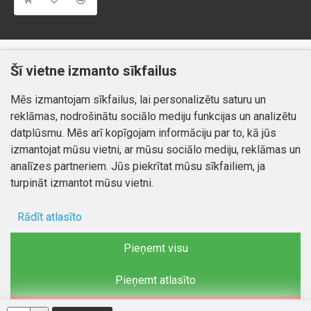
Klientiem
Informācija
Šī vietne izmanto sīkfailus
Kontakti
Piegāde un apmaksa
Mēs izmantojam sīkfailus, lai personalizētu saturu un
Preču atgriešana
Atteikuma tiesības
reklāmas, nodrošinātu sociālo mediju funkcijas un analizētu
Mans profils
Privātuma politika
datplūsmu. Mēs arī kopīgojam informāciju par to, kā jūs
Mans profils
izmantojat mūsu vietni, ar mūsu sociālo mediju, reklāmas un
Kontakti
Pasūtījumi
analīzes partneriem. Jūs piekrītat mūsu sīkfailiem, ja
turpināt izmantot mūsu vietni.
Rādīt atlasīto
Autortiesības © 2026, www.autobode.lv, Visas tiesības
aizsargātas
Ad storage
Pieņemt visu
Lietotāja dati
Pieņemt atlasīto
Reklāmas personalizēšana