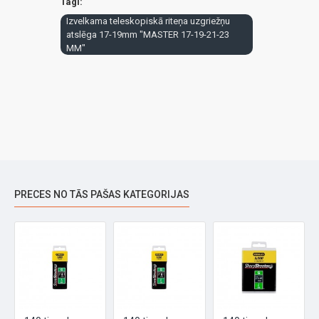
Tagi:
Izvelkama teleskopiskā riteņa uzgriežņu
atslēga 17-19mm "MASTER 17-19-21-23
MM"
PRECES NO TĀS PAŠAS KATEGORIJAS