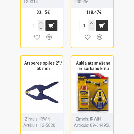
T30014
T30036
33.15€
118.47€
Atsperes spīles 2" /
Aukla atzīmēšanai
50 mm
ar sarkanu krītu
Zīmols:
IRWIN
Zīmols:
IRWIN
Artikuls:
12-5820
Artikuls:
09-64495L