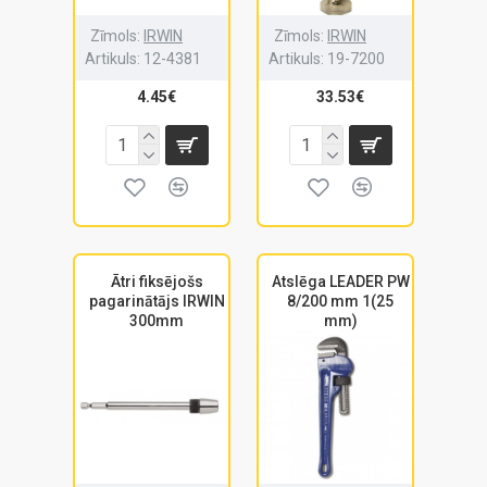
Zīmols:
IRWIN
Zīmols:
IRWIN
Artikuls:
12-4381
Artikuls:
19-7200
4.45€
33.53€
Ātri fiksējošs
Atslēga LEADER PW
pagarinātājs IRWIN
8/200 mm 1(25
300mm
mm)