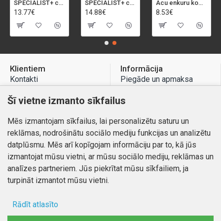
SPECIALIST+ caurumu zāģis BI-METAL, 92 mm
SPECIALIST+ caurumu zāģis BI-METAL, 98 mm
Acu enkuru komplekts, 3-13 mm, Rapid, 12 gab.
13.77€
14.88€
8.53€
Klientiem
Informācija
Kontakti
Piegāde un apmaksa
Preču atgriešana
Atteikuma tiesības
Šī vietne izmanto sīkfailus
Mans profils
Privātuma politika
Mēs izmantojam sīkfailus, lai personalizētu saturu un
Mans profils
Kontakti
reklāmas, nodrošinātu sociālo mediju funkcijas un analizētu
Pasūtījumi
datplūsmu. Mēs arī kopīgojam informāciju par to, kā jūs
izmantojat mūsu vietni, ar mūsu sociālo mediju, reklāmas un
analīzes partneriem. Jūs piekrītat mūsu sīkfailiem, ja
turpināt izmantot mūsu vietni.
Autortiesības © 2026, www.autobode.lv, Visas tiesības
aizsargātas
Rādīt atlasīto