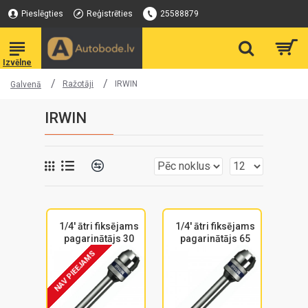
Pieslēgties
Reģistrēties
25588879
Ražotāji
IRWIN
Galvenā
IRWIN
1/4' ātri fiksējams
1/4' ātri fiksējams
pagarinātājs 30
pagarinātājs 65
NAV PIEEJAMS