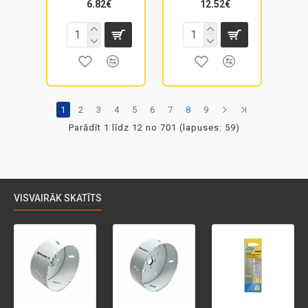
6.82€
12.52€
1
2
3
4
5
6
7
8
9
Parādīt 1 līdz 12 no 701 (lapuses: 59)
VISVAIRĀK SKATĪTS