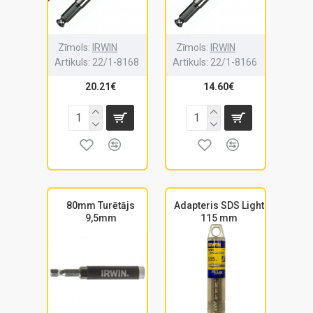
Zīmols:
IRWIN
Zīmols:
IRWIN
Artikuls:
22/1-8168
Artikuls:
22/1-8166
20.21€
14.60€
80mm Turētājs
Adapteris SDS Light
9,5mm
115 mm