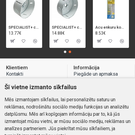
SPECIALIST+ caurumu zāģis BI-METAL, 92 mm
SPECIALIST+ caurumu zāģis BI-METAL, 98 mm
Acu enkuru komplekts, 3-13 mm, Rapid, 12 gab.
13.77€
14.88€
8.53€
Klientiem
Informācija
Kontakti
Piegāde un apmaksa
Preču atgriešana
Atteikuma tiesības
Šī vietne izmanto sīkfailus
Mans profils
Privātuma politika
Mēs izmantojam sīkfailus, lai personalizētu saturu un
Mans profils
Kontakti
reklāmas, nodrošinātu sociālo mediju funkcijas un analizētu
Pasūtījumi
datplūsmu. Mēs arī kopīgojam informāciju par to, kā jūs
izmantojat mūsu vietni, ar mūsu sociālo mediju, reklāmas un
analīzes partneriem. Jūs piekrītat mūsu sīkfailiem, ja