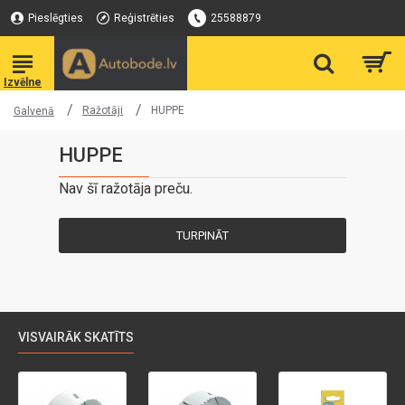
Pieslēgties
Reģistrēties
25588879
Ražotāji
HUPPE
Galvenā
HUPPE
Nav šī ražotāja preču.
TURPINĀT
VISVAIRĀK SKATĪTS