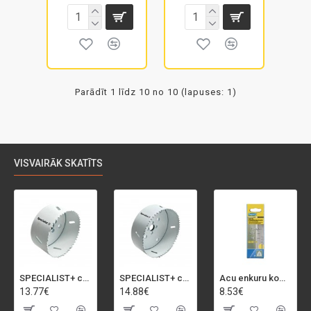
Parādīt 1 līdz 10 no 10 (lapuses: 1)
VISVAIRĀK SKATĪTS
SPECIALIST+ caurumu zāģis BI-METAL, 92 mm
SPECIALIST+ caurumu zāģis BI-METAL, 98 mm
Acu enkuru komplekts, 3-13 mm, Rapid, 12 gab.
13.77€
14.88€
8.53€