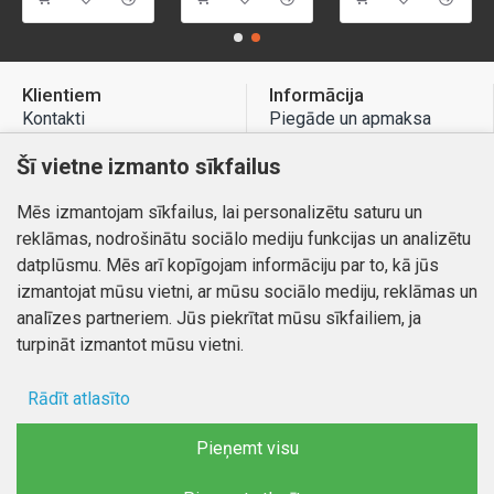
Klientiem
Informācija
Kontakti
Piegāde un apmaksa
Preču atgriešana
Atteikuma tiesības
Šī vietne izmanto sīkfailus
Mans profils
Privātuma politika
Mēs izmantojam sīkfailus, lai personalizētu saturu un
Mans profils
Kontakti
reklāmas, nodrošinātu sociālo mediju funkcijas un analizētu
Pasūtījumi
datplūsmu. Mēs arī kopīgojam informāciju par to, kā jūs
izmantojat mūsu vietni, ar mūsu sociālo mediju, reklāmas un
analīzes partneriem. Jūs piekrītat mūsu sīkfailiem, ja
turpināt izmantot mūsu vietni.
Autortiesības © 2026, www.autobode.lv, Visas tiesības
aizsargātas
Rādīt atlasīto
Ad storage
Pieņemt visu