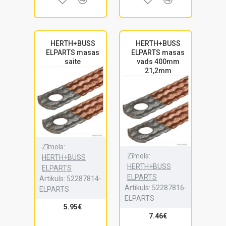
HERTH+BUSS
HERTH+BUSS
ELPARTS masas
ELPARTS masas
saite
vads 400mm
21,2mm
Zīmols:
Zīmols:
HERTH+BUSS
HERTH+BUSS
ELPARTS
ELPARTS
Artikuls:
52287814-
Artikuls:
52287816-
ELPARTS
ELPARTS
5.95€
7.46€