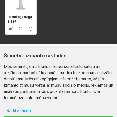
Hermētiķa uzgalis 90815
1.41€
Klientiem
Informācija
Šī vietne izmanto sīkfailus
Kontakti
Piegāde un apmaksa
Mēs izmantojam sīkfailus, lai personalizētu saturu un
Preču atgriešana
Atteikuma tiesības
reklāmas, nodrošinātu sociālo mediju funkcijas un analizētu
Mans profils
Privātuma politika
datplūsmu. Mēs arī kopīgojam informāciju par to, kā jūs
Mans profils
izmantojat mūsu vietni, ar mūsu sociālo mediju, reklāmas un
Kontakti
Pasūtījumi
analīzes partneriem. Jūs piekrītat mūsu sīkfailiem, ja
turpināt izmantot mūsu vietni.
Rādīt atlasīto
Autortiesības © 2026, www.autobode.lv, Visas tiesības