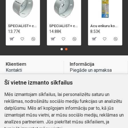
SPECIALIST+ caurumu zāģis BI-METAL, 92 mm
SPECIALIST+ caurumu zāģis BI-METAL, 98 mm
Acu enkuru komplekts, 3-13 mm, Rapid, 12 gab.
13.77€
14.88€
8.53€
Klientiem
Informācija
Kontakti
Piegāde un apmaksa
Preču atgriešana
Atteikuma tiesības
Šī vietne izmanto sīkfailus
Mans profils
Privātuma politika
Mēs izmantojam sīkfailus, lai personalizētu saturu un
Mans profils
Kontakti
reklāmas, nodrošinātu sociālo mediju funkcijas un analizētu
Pasūtījumi
datplūsmu. Mēs arī kopīgojam informāciju par to, kā jūs
izmantojat mūsu vietni, ar mūsu sociālo mediju, reklāmas un
analīzes partneriem. Jūs piekrītat mūsu sīkfailiem, ja