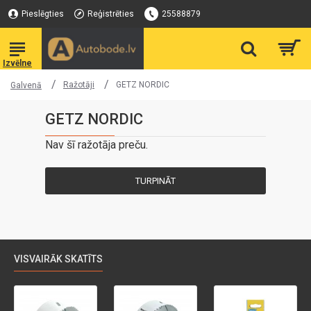
Pieslēgties
Reģistrēties
25588879
Ražotāji
GETZ NORDIC
Galvenā
GETZ NORDIC
Nav šī ražotāja preču.
TURPINĀT
VISVAIRĀK SKATĪTS