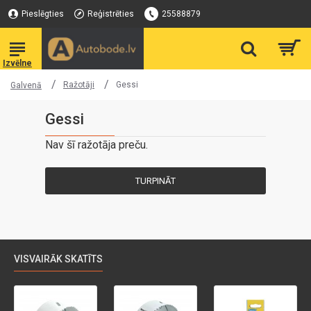
Pieslēgties
Reģistrēties
25588879
Ražotāji
Gessi
Galvenā
Gessi
Nav šī ražotāja preču.
TURPINĀT
VISVAIRĀK SKATĪTS