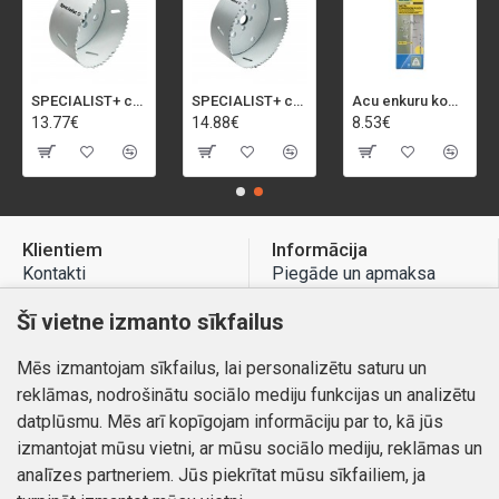
SPECIALIST+ caurumu zāģis BI-METAL, 92 mm
SPECIALIST+ caurumu zāģis BI-METAL, 98 mm
Acu enkuru komplekts, 3-13 mm, Rapid, 12 gab.
13.77€
14.88€
8.53€
Klientiem
Informācija
Kontakti
Piegāde un apmaksa
Preču atgriešana
Atteikuma tiesības
Šī vietne izmanto sīkfailus
Mans profils
Privātuma politika
Mēs izmantojam sīkfailus, lai personalizētu saturu un
Mans profils
Kontakti
reklāmas, nodrošinātu sociālo mediju funkcijas un analizētu
Pasūtījumi
datplūsmu. Mēs arī kopīgojam informāciju par to, kā jūs
izmantojat mūsu vietni, ar mūsu sociālo mediju, reklāmas un
analīzes partneriem. Jūs piekrītat mūsu sīkfailiem, ja