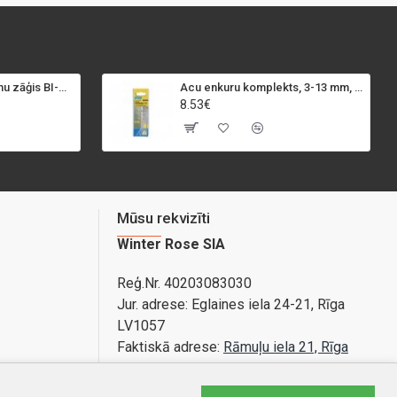
SPECIALIST+ caurumu zāģis BI-METAL, 98 mm
Acu enkuru komplekts, 3-13 mm, Rapid, 12 gab.
8.53€
Mūsu rekvizīti
Winter Rose SIA
Reģ.Nr. 40203083030
Jur. adrese:
Eglaines iela 24-21, Rīga
LV1057
Faktiskā adrese:
Rāmuļu iela 21, Rīga
Bankas konts: LV89PARX0020365840001