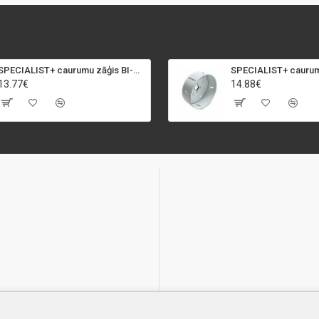
SPECIALIST+ caurumu zāģis BI-METAL, 92 mm
13.77€
14.88€