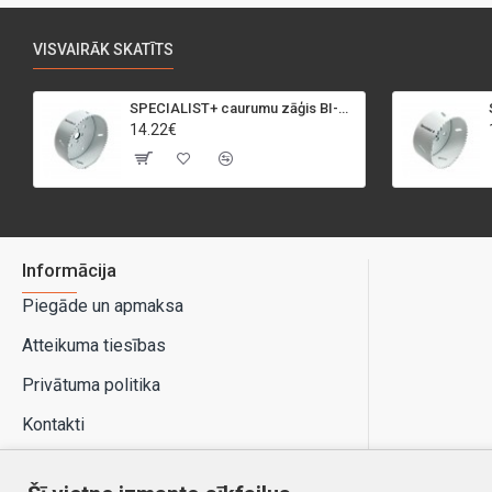
VISVAIRĀK SKATĪTS
SPECIALIST+ caurumu zāģis BI-METAL, 95 mm
14.22€
Informācija
Piegāde un apmaksa
Atteikuma tiesības
Privātuma politika
Kontakti