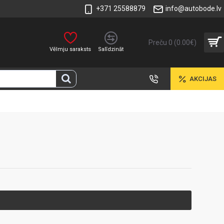
+371 25588879
info@autobode.lv
Preču 0 (0.00€)
Vēlmju saraksts
Salīdzināt
AKCIJAS