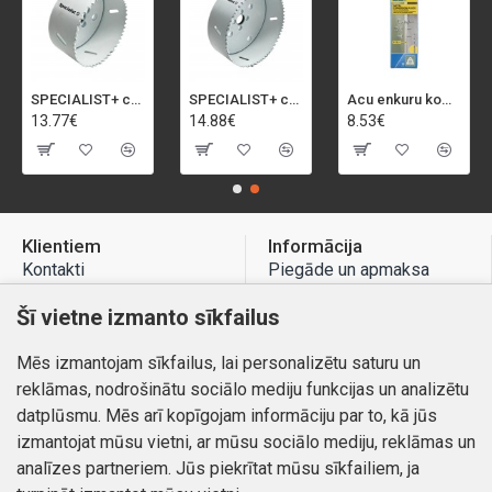
SPECIALIST+ caurumu zāģis BI-METAL, 92 mm
SPECIALIST+ caurumu zāģis BI-METAL, 98 mm
Acu enkuru komplekts, 3-13 mm, Rapid, 12 gab.
13.77€
14.88€
8.53€
Klientiem
Informācija
Kontakti
Piegāde un apmaksa
Preču atgriešana
Atteikuma tiesības
Šī vietne izmanto sīkfailus
Mans profils
Privātuma politika
Mēs izmantojam sīkfailus, lai personalizētu saturu un
Mans profils
Kontakti
reklāmas, nodrošinātu sociālo mediju funkcijas un analizētu
Pasūtījumi
datplūsmu. Mēs arī kopīgojam informāciju par to, kā jūs
izmantojat mūsu vietni, ar mūsu sociālo mediju, reklāmas un
analīzes partneriem. Jūs piekrītat mūsu sīkfailiem, ja