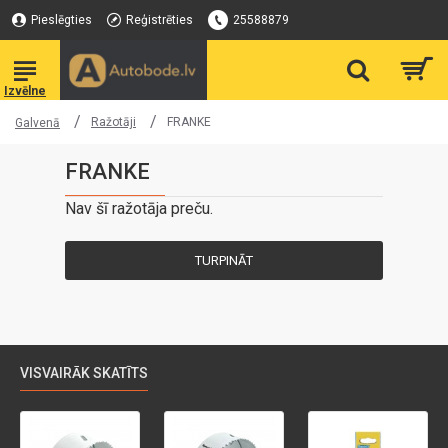
Pieslēgties
Reģistrēties
25588879
Ražotāji
FRANKE
Galvenā
FRANKE
Nav šī ražotāja preču.
TURPINĀT
VISVAIRĀK SKATĪTS