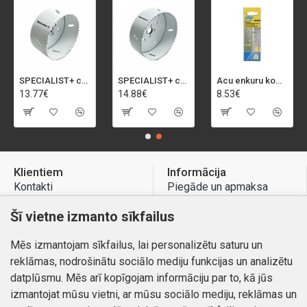
SPECIALIST+ caurumu zāģis BI-METAL, 92 mm
SPECIALIST+ caurumu zāģis BI-METAL, 98 mm
Acu enkuru komplekts, 3-13 mm, Rapid, 12 gab.
13.77€
14.88€
8.53€
Klientiem
Informācija
Kontakti
Piegāde un apmaksa
Preču atgriešana
Atteikuma tiesības
Šī vietne izmanto sīkfailus
Mans profils
Privātuma politika
Mēs izmantojam sīkfailus, lai personalizētu saturu un
Mans profils
Kontakti
reklāmas, nodrošinātu sociālo mediju funkcijas un analizētu
Pasūtījumi
datplūsmu. Mēs arī kopīgojam informāciju par to, kā jūs
izmantojat mūsu vietni, ar mūsu sociālo mediju, reklāmas un