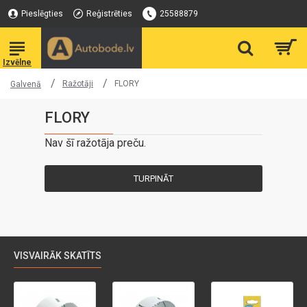
Pieslēgties
Reģistrēties
25588879
Ražotāji
FLORY
Galvenā
FLORY
Nav šī ražotāja preču.
TURPINĀT
VISVAIRĀK SKATĪTS