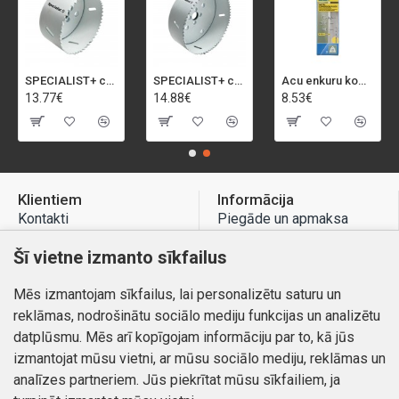
SPECIALIST+ caurumu zāģis BI-METAL, 92 mm
SPECIALIST+ caurumu zāģis BI-METAL, 98 mm
Acu enkuru komplekts, 3-13 mm, Rapid, 12 gab.
13.77€
14.88€
8.53€
Klientiem
Informācija
Kontakti
Piegāde un apmaksa
Preču atgriešana
Atteikuma tiesības
Šī vietne izmanto sīkfailus
Mans profils
Privātuma politika
Mēs izmantojam sīkfailus, lai personalizētu saturu un
Mans profils
Kontakti
reklāmas, nodrošinātu sociālo mediju funkcijas un analizētu
Pasūtījumi
datplūsmu. Mēs arī kopīgojam informāciju par to, kā jūs
izmantojat mūsu vietni, ar mūsu sociālo mediju, reklāmas un
analīzes partneriem. Jūs piekrītat mūsu sīkfailiem, ja