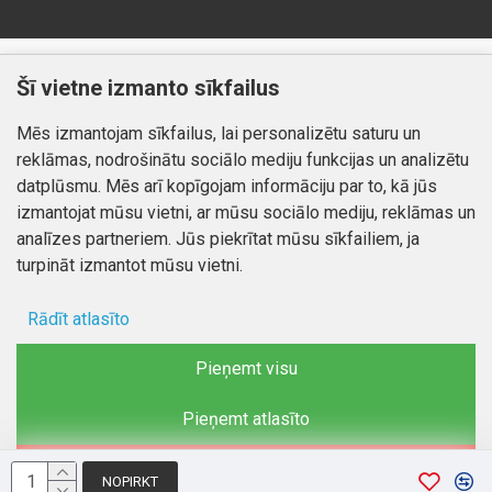
Klientiem
Informācija
Šī vietne izmanto sīkfailus
Kontakti
Piegāde un apmaksa
Mēs izmantojam sīkfailus, lai personalizētu saturu un
Preču atgriešana
Atteikuma tiesības
reklāmas, nodrošinātu sociālo mediju funkcijas un analizētu
Mans profils
Privātuma politika
datplūsmu. Mēs arī kopīgojam informāciju par to, kā jūs
Mans profils
izmantojat mūsu vietni, ar mūsu sociālo mediju, reklāmas un
Kontakti
Pasūtījumi
analīzes partneriem. Jūs piekrītat mūsu sīkfailiem, ja
turpināt izmantot mūsu vietni.
Rādīt atlasīto
Autortiesības © 2026, www.autobode.lv, Visas tiesības
aizsargātas
Ad storage
Pieņemt visu
Lietotāja dati
Pieņemt atlasīto
Reklāmas personalizēšana
Noraidīt
NOPIRKT