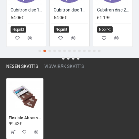
Cubitron disc 150+ 150mm
Cubitron disc 180+ 150mm
Cubitron disc 220+ 150mm
54.06€
54.06€
61.19€
Nopirkt
Nopirkt
Nopirkt
NESEN SKATĪTS
VISVAIRĀK SKATĪTS
Flexible Abrasive sheet 140x171 mm P800 (25 pcs.)
99.43€