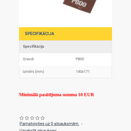
SPECIFIKĀCIJA
Specifikācija
Graudi
P800
Izmērs (mm)
140x171
Minimālā pasūtījuma summa 10 EUR
Pamatojoties uz 0 atsauksmēm.
-
Uzrakstīt atsauksmi