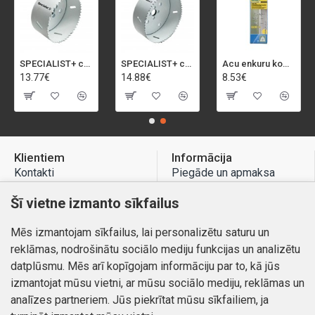
SPECIALIST+ caurumu zāģis BI-METAL, 92 mm
SPECIALIST+ caurumu zāģis BI-METAL, 98 mm
Acu enkuru komplekts, 3-13 mm, Rapid, 12 gab.
13.77€
14.88€
8.53€
Klientiem
Informācija
Kontakti
Piegāde un apmaksa
Preču atgriešana
Atteikuma tiesības
Šī vietne izmanto sīkfailus
Mans profils
Privātuma politika
Mēs izmantojam sīkfailus, lai personalizētu saturu un
Mans profils
Kontakti
reklāmas, nodrošinātu sociālo mediju funkcijas un analizētu
Pasūtījumi
datplūsmu. Mēs arī kopīgojam informāciju par to, kā jūs
izmantojat mūsu vietni, ar mūsu sociālo mediju, reklāmas un
analīzes partneriem. Jūs piekrītat mūsu sīkfailiem, ja