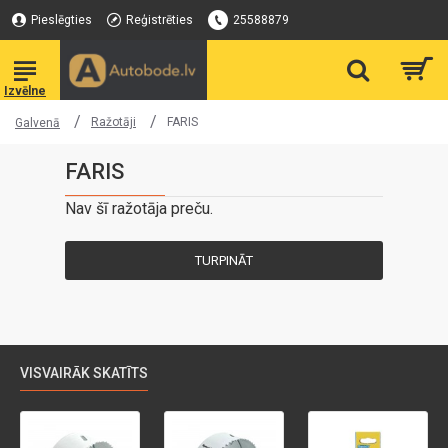
Pieslēgties
Reģistrēties
25588879
Ražotāji
FARIS
Galvenā
FARIS
Nav šī ražotāja preču.
TURPINĀT
VISVAIRĀK SKATĪTS