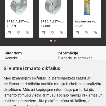
SPECIALIST+ caurumu zāģis BI-METAL, 92 mm
SPECIALIST+ caurumu zāģis BI-METAL, 98 mm
Acu enkuru komplekts, 3-13 mm, Rapid, 12 gab.
13.77€
14.88€
8.53€
Klientiem
Informācija
Kontakti
Piegāde un apmaksa
Preču atgriešana
Atteikuma tiesības
Šī vietne izmanto sīkfailus
Mans profils
Privātuma politika
Mēs izmantojam sīkfailus, lai personalizētu saturu un
Mans profils
Kontakti
reklāmas, nodrošinātu sociālo mediju funkcijas un analizētu
Pasūtījumi
datplūsmu. Mēs arī kopīgojam informāciju par to, kā jūs
izmantojat mūsu vietni, ar mūsu sociālo mediju, reklāmas un
analīzes partneriem. Jūs piekrītat mūsu sīkfailiem, ja