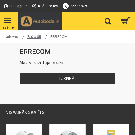
Pieslēgties
Reģistrēties
25588879
Ražotāji
ERRECOM
Galvenā
ERRECOM
Nav šī ražotāja preču.
TURPINĀT
VISVAIRĀK SKATĪTS