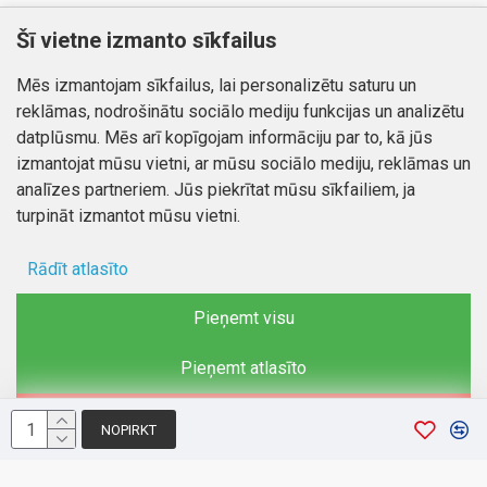
Klientiem
Informācija
Šī vietne izmanto sīkfailus
Kontakti
Piegāde un apmaksa
Mēs izmantojam sīkfailus, lai personalizētu saturu un
Preču atgriešana
Atteikuma tiesības
reklāmas, nodrošinātu sociālo mediju funkcijas un analizētu
Mans profils
Privātuma politika
datplūsmu. Mēs arī kopīgojam informāciju par to, kā jūs
Mans profils
izmantojat mūsu vietni, ar mūsu sociālo mediju, reklāmas un
Kontakti
Pasūtījumi
analīzes partneriem. Jūs piekrītat mūsu sīkfailiem, ja
turpināt izmantot mūsu vietni.
Rādīt atlasīto
Autortiesības © 2026, www.autobode.lv, Visas tiesības
aizsargātas
Ad storage
Pieņemt visu
Lietotāja dati
Pieņemt atlasīto
Reklāmas personalizēšana
Noraidīt
NOPIRKT
Analītiķu glabāšana