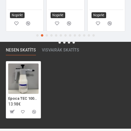
Nopirkt
Nopirkt
Nopirkt
NESEN SKATĪTS
VISVAIRĀK SKATĪTS
Epoca TEC 1000 EPDM 1ltr spiedienpudele sārmiem
13.98€