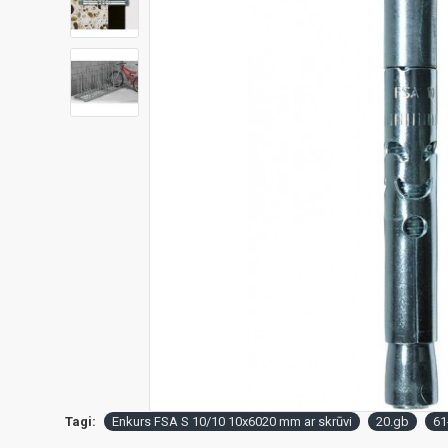
Tagi:
Enkurs FSA S 10/10 10x6020 mm ar skrūvi
20.gb
61