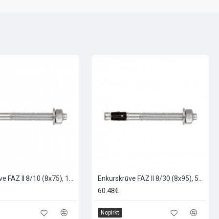
Enkurskrūve FAZ II 8/10 (8x75), 10.gb
Enkurskrūve FAZ II 8/30 (8x95), 50.gb
60.48€
Nopirkt