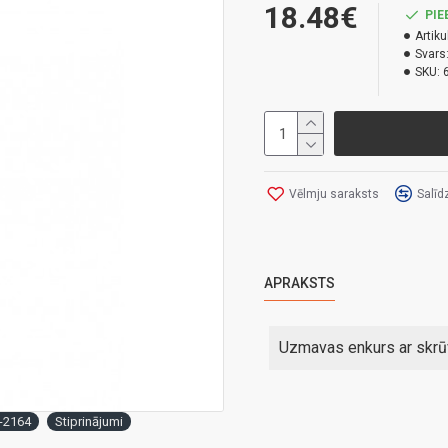
18.48€
PIE
Artiku
Svars
SKU:
Vēlmju saraksts
Salīd
APRAKSTS
Uzmavas enkurs ar skrū
-2164
Stiprinājumi