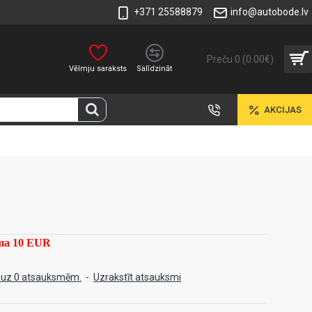
+371 25588879
info@autobode.lv
Preču 0 (0.00€)
Vēlmju saraksts
Salīdzināt
AKCIJAS
mma 10 EUR
 uz 0 atsauksmēm.
-
Uzrakstīt atsauksmi