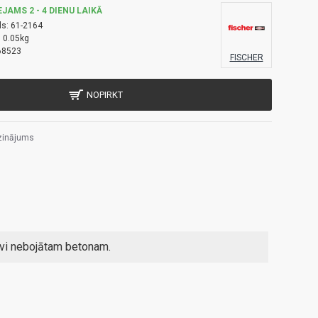
EJAMS 2 - 4 DIENU LAIKĀ
ls:
61-2164
:
0.05kg
68523
FISCHER
NOPIRKT
zinājums
vi nebojātam betonam.