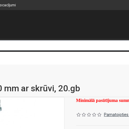
nocacījumi
 mm ar skrūvi, 20.gb
Minimālā pasūtījuma su
Pamatojoties