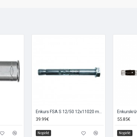
Enkurs FSA S 12/50 12x11020 mm S ar skrūvi
39.99€
55.85€
Nopirkt
Nopirkt