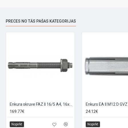
PRECES NO TĀS PAŠAS KATEGORIJAS
Enkura skruve FAZ II 16/5 A4, 16x128
Enkurs EA II M12 D GVZ
169.77€
24.12€
Nopirkt
Nopirkt