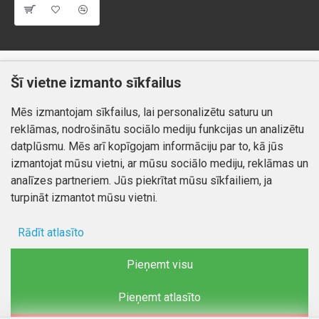
Klientiem
Informācija
Šī vietne izmanto sīkfailus
Kontakti
Piegāde un apmaksa
Mēs izmantojam sīkfailus, lai personalizētu saturu un
Preču atgriešana
Atteikuma tiesības
reklāmas, nodrošinātu sociālo mediju funkcijas un analizētu
Mans profils
Privātuma politika
datplūsmu. Mēs arī kopīgojam informāciju par to, kā jūs
Mans profils
izmantojat mūsu vietni, ar mūsu sociālo mediju, reklāmas un
Kontakti
Pasūtījumi
analīzes partneriem. Jūs piekrītat mūsu sīkfailiem, ja
turpināt izmantot mūsu vietni.
Rādīt atlasīto
Autortiesības © 2026, www.autobode.lv, Visas tiesības
aizsargātas
Ad storage
Pieņemt visu
Lietotāja dati
Pieņemt atlasīto