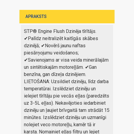
APRAKSTS
STP® Engine Flush Dzinēja tīrītājs.
✔Palīdz neitralizēt kaitīgās skābes
dzinējā; ✔Novērš jaunu naftas
piesārņojumu veidošanos;
✔Savienojams ar visa veida minerālajām
un sintētiskajām motoreļļām. ✔Gan
benzīna, gan dīzeļa dzinējiem.
LIETOŠANA: Uzsildiet dzinēju, līdz darba
temperatūrai. Izslēdziet dzinēju un
ielejiet tīrītāju pie vecās eļļas (paredzēts
uz 3-5L eļļas). Nekavējoties iedarbiniet
dzinēju un ļaujiet brīvgaitā tam strādāt 15
minūtes. Izslēdziet dzinēju un uzmanīgi
nolejiet veco motoreļļu, kamēr tā ir
karsta. Nomainiet eļļas filtru un lejiet