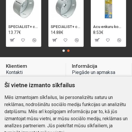
SPECIALIST+ caurumu zāģis BI-METAL, 92 mm
SPECIALIST+ caurumu zāģis BI-METAL, 98 mm
Acu enkuru komplekts, 3-13 mm, Rapid, 12 gab.
13.77€
14.88€
8.53€
Klientiem
Informācija
Kontakti
Piegāde un apmaksa
Preču atgriešana
Atteikuma tiesības
Šī vietne izmanto sīkfailus
Mans profils
Privātuma politika
Mēs izmantojam sīkfailus, lai personalizētu saturu un
Mans profils
Kontakti
reklāmas, nodrošinātu sociālo mediju funkcijas un analizētu
Pasūtījumi
datplūsmu. Mēs arī kopīgojam informāciju par to, kā jūs
izmantojat mūsu vietni, ar mūsu sociālo mediju, reklāmas un
analīzes partneriem. Jūs piekrītat mūsu sīkfailiem, ja