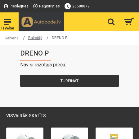
Pieslēgties
Reģistrēties
25588879
Ražotāji
DRENO P
Galvenā
DRENO P
Nav šī ražotāja preču.
TURPINĀT
VISVAIRĀK SKATĪTS