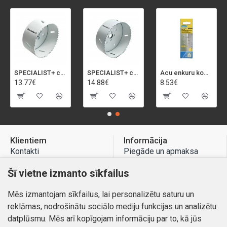
SPECIALIST+ caurumu zāģis BI-METAL, 92 mm
SPECIALIST+ caurumu zāģis BI-METAL, 98 mm
Acu enkuru komplekts, 3-13 mm, Rapid, 12 gab.
13.77€
14.88€
8.53€
Klientiem
Informācija
Kontakti
Piegāde un apmaksa
Preču atgriešana
Atteikuma tiesības
Šī vietne izmanto sīkfailus
Mans profils
Privātuma politika
Mēs izmantojam sīkfailus, lai personalizētu saturu un
Mans profils
Kontakti
reklāmas, nodrošinātu sociālo mediju funkcijas un analizētu
Pasūtījumi
datplūsmu. Mēs arī kopīgojam informāciju par to, kā jūs