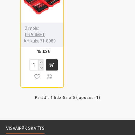
Zīmols:
DRAUMET
Artikuls:
71-8989
15.03€
Parādīt 1 līdz 5 no 5 (lapuses: 1)
VISVAIRĀK SKATĪTS