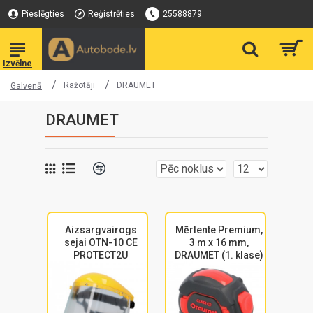
Pieslēgties
Reģistrēties
25588879
Ražotāji
DRAUMET
Galvenā
DRAUMET
Aizsargvairogs
Mērlente Premium,
sejai OTN-10 CE
3 m x 16 mm,
PROTECT2U
DRAUMET (1. klase)