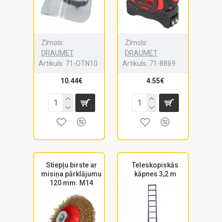
Zīmols:
Zīmols:
DRAUMET
DRAUMET
Artikuls:
71-OTN10
Artikuls:
71-8869
10.44€
4.55€
Stiepļu birste ar
Teleskopiskās
misiņa pārklājumu
kāpnes 3,2 m
120 mm. M14