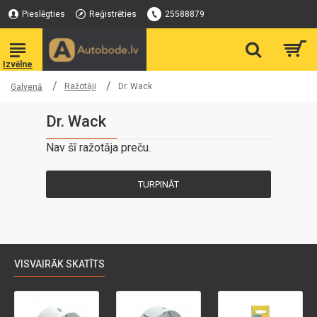
Pieslēgties
Reģistrēties
25588879
Ražotāji
Dr. Wack
Galvenā
Dr. Wack
Nav šī ražotāja preču.
TURPINĀT
VISVAIRĀK SKATĪTS