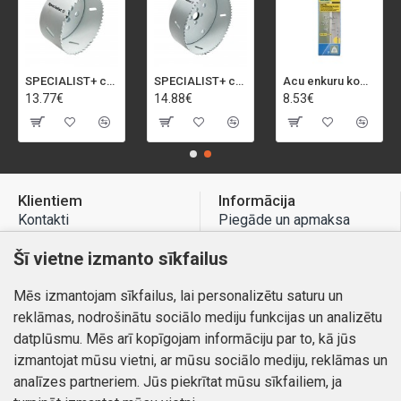
SPECIALIST+ caurumu zāģis BI-METAL, 92 mm
SPECIALIST+ caurumu zāģis BI-METAL, 98 mm
Acu enkuru komplekts, 3-13 mm, Rapid, 12 gab.
13.77€
14.88€
8.53€
Klientiem
Informācija
Kontakti
Piegāde un apmaksa
Preču atgriešana
Atteikuma tiesības
Šī vietne izmanto sīkfailus
Mans profils
Privātuma politika
Mēs izmantojam sīkfailus, lai personalizētu saturu un
Mans profils
Kontakti
reklāmas, nodrošinātu sociālo mediju funkcijas un analizētu
Pasūtījumi
datplūsmu. Mēs arī kopīgojam informāciju par to, kā jūs
izmantojat mūsu vietni, ar mūsu sociālo mediju, reklāmas un
analīzes partneriem. Jūs piekrītat mūsu sīkfailiem, ja