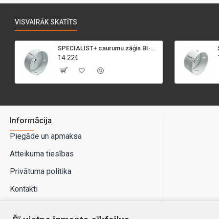
VISVAIRĀK SKATĪTS
SPECIALIST+ caurumu zāģis BI-METAL, 95 mm
14.22€
Informācija
Piegāde un apmaksa
Atteikuma tiesības
Privātuma politika
Kontakti