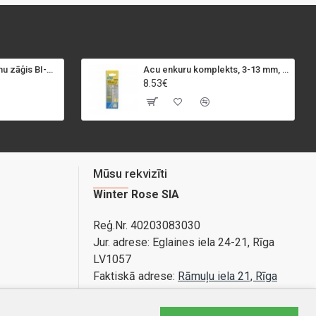
SPECIALIST+ caurumu zāģis BI-METAL, 98 mm
Acu enkuru komplekts, 3-13 mm, Rapid, 12 gab.
8.53€
Mūsu rekvizīti
Winter Rose SIA
Reģ.Nr. 40203083030
Jur. adrese:
Eglaines iela 24-21, Rīga
LV1057
Faktiskā adrese:
Rāmuļu iela 21, Rīga
Bankas konts: LV89PARX0020365840001