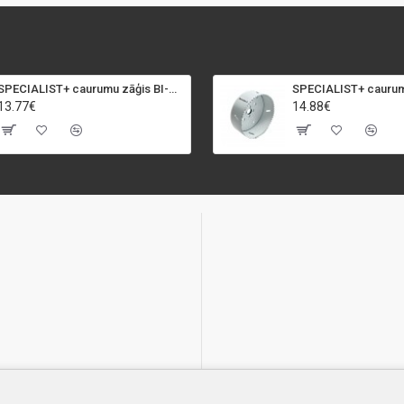
SPECIALIST+ caurumu zāģis BI-METAL, 92 mm
13.77€
14.88€