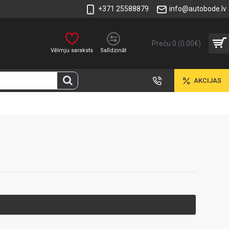
+371 25588879
info@autobode.lv
Preču 0 (0.00€)
Vēlmju saraksts
Salīdzināt
AKCIJAS