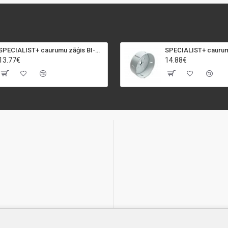
SPECIALIST+ caurumu zāģis BI-METAL, 92 mm
13.77€
14.88€