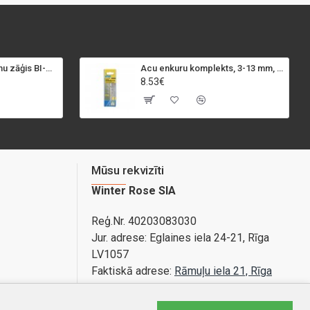
SPECIALIST+ caurumu zāģis BI-METAL, 98 mm
Acu enkuru komplekts, 3-13 mm, Rapid, 12 gab.
8.53€
Mūsu rekvizīti
Winter Rose SIA
Reģ.Nr. 40203083030
Jur. adrese:
Eglaines iela 24-21, Rīga
LV1057
Faktiskā adrese:
Rāmuļu iela 21, Rīga
Bankas konts: LV89PARX0020365840001