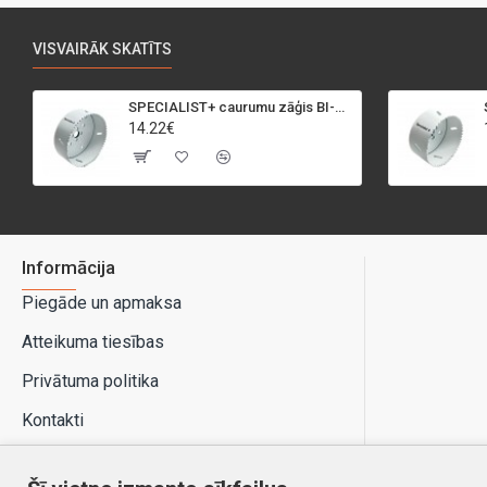
VISVAIRĀK SKATĪTS
SPECIALIST+ caurumu zāģis BI-METAL, 95 mm
14.22€
Informācija
Piegāde un apmaksa
Atteikuma tiesības
Privātuma politika
Kontakti