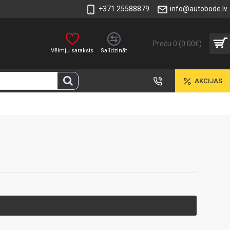
+371 25588879
info@autobode.lv
Preču 0 (0.00€)
Vēlmju saraksts
Salīdzināt
AKCIJAS