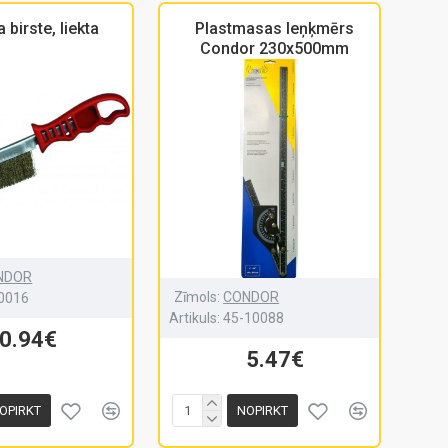
 birste, liekta
Plastmasas leņķmērs
Condor 230x500mm
NDOR
Zīmols:
CONDOR
0016
Artikuls:
45-10088
0.94€
5.47€
OPIRKT
NOPIRKT