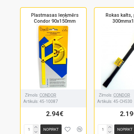
Plastmasas leņķmērs
Rokas kalts,
Condor 90x150mm
300mmx
Zīmols:
CONDOR
Zīmols:
CONDOR
Artikuls:
45-10087
Artikuls:
45-CH530
2.94€
2.19
NOPIRKT
NOPIRKT