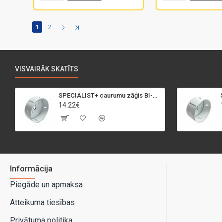
1
2
VISVAIRĀK SKATĪTS
SPECIALIST+ caurumu zāģis BI-METAL, 95 mm
14.22€
Informācija
Piegāde un apmaksa
Atteikuma tiesības
Privātuma politika