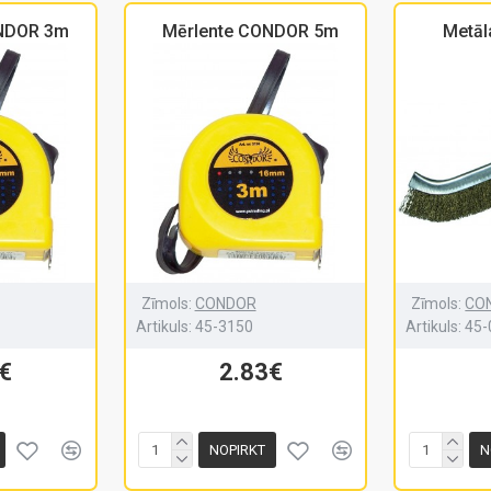
ONDOR 3m
Mērlente CONDOR 5m
Metāla
Zīmols:
CONDOR
Zīmols:
CO
Artikuls:
45-3150
Artikuls:
45-
€
2.83€
NOPIRKT
N