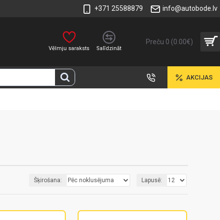
+371 25588879
info@autobode.lv
Preču 0 (0.00€)
Vēlmju saraksts
Salīdzināt
AKCIJAS
Šķirošana:
Lapusē: