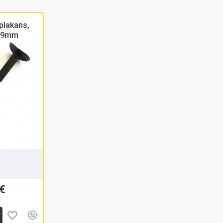
 plakans,
19mm
€