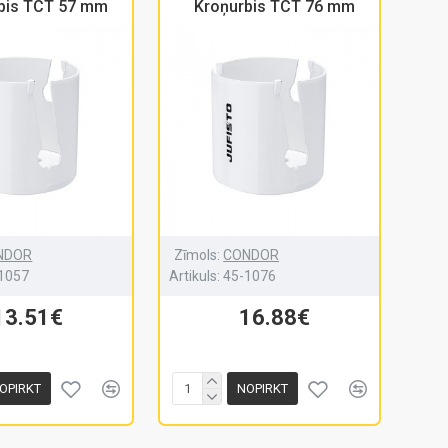
bis TCT 57 mm
Kroņurbis TCT 76 mm
NDOR
Zīmols:
CONDOR
1057
Artikuls:
45-1076
13.51€
16.88€
OPIRKT
NOPIRKT