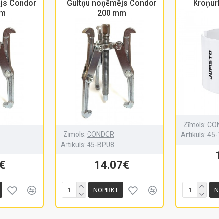
js Condor
Gultņu noņēmējs Condor
Kroņur
mm
200 mm
Zīmols:
CO
Zīmols:
CONDOR
Artikuls:
45-
Artikuls:
45-BPU8
€
14.07€
NOPIRKT
N