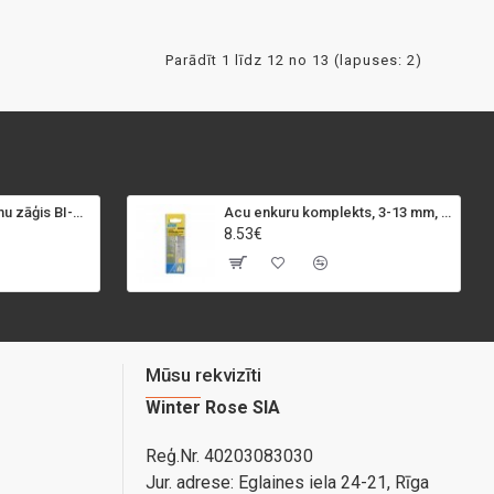
Parādīt 1 līdz 12 no 13 (lapuses: 2)
SPECIALIST+ caurumu zāģis BI-METAL, 98 mm
Acu enkuru komplekts, 3-13 mm, Rapid, 12 gab.
8.53€
Mūsu rekvizīti
Winter Rose SIA
Reģ.Nr. 40203083030
Jur. adrese:
Eglaines iela 24-21, Rīga