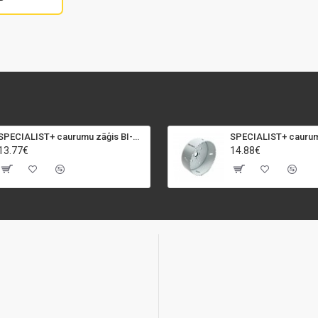
SPECIALIST+ caurumu zāģis BI-METAL, 92 mm
13.77€
14.88€