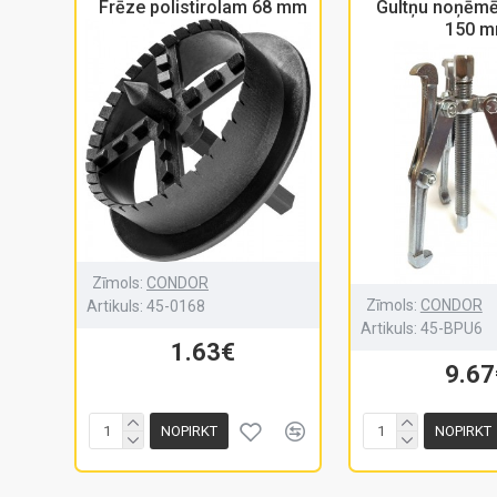
Frēze polistirolam 68 mm
Gultņu noņēmē
150 
Zīmols:
CONDOR
Zīmols:
CONDOR
Artikuls:
45-0168
Artikuls:
45-BPU6
1.63€
9.67
NOPIRKT
NOPIRKT