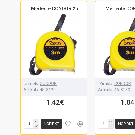
Mērlente CONDOR 2m
Mērlente C
Zīmols:
CONDOR
Zīmols:
CONDOR
Artikuls:
45-3120
Artikuls:
45-3130
1.42€
1.84
NOPIRKT
NOPIRKT