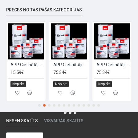
PRECES NO TĀS PAŠAS KATEGORIJAS
trs
APP Cietinātāji S Pro lakai, 0.5L Normāls
APP Cietinātāji S Pro lakai, 2.5L Ātrs
APP Cietinātāji S Pro lakai, 2.5L Normāls
15.59€
75.34€
75.34€
Nopirkt
Nopirkt
Nopirkt
NESEN SKATĪTS
VISVAIRĀK SKATĪTS