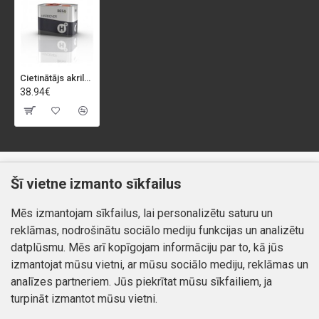
Cietinātājs akrilam E-253 UHS ultra ātrais 1ltr.(Urki Fly)
38.94€
Klientiem
Informācija
Šī vietne izmanto sīkfailus
Kontakti
Piegāde un apmaksa
Mēs izmantojam sīkfailus, lai personalizētu saturu un
Preču atgriešana
Atteikuma tiesības
reklāmas, nodrošinātu sociālo mediju funkcijas un analizētu
Mans profils
Privātuma politika
datplūsmu. Mēs arī kopīgojam informāciju par to, kā jūs
Mans profils
izmantojat mūsu vietni, ar mūsu sociālo mediju, reklāmas un
Kontakti
Pasūtījumi
analīzes partneriem. Jūs piekrītat mūsu sīkfailiem, ja
turpināt izmantot mūsu vietni.