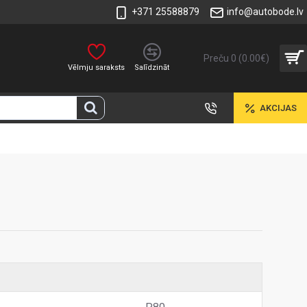
+371 25588879
info@autobode.lv
Preču 0 (0.00€)
Vēlmju saraksts
Salīdzināt
AKCIJAS