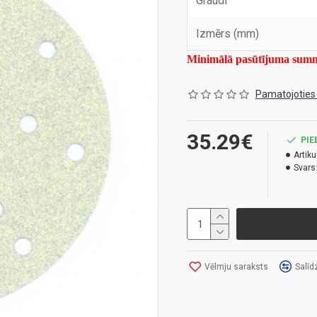
Graudi
Izmērs (mm)
Minimālā pasūtījuma su
Pamatojoties
35.29€
PIE
Artiku
Svars
Vēlmju saraksts
Salīd