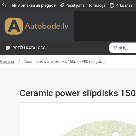
Apmaksa un piegāde
Pasūtījuma informācija
Pirkšanas 
PREČU KATALOGS
Ceramic power slīpdisks 150mm P80 (50 gab.)
Galvenā
Ceramic power slīpdisks 15