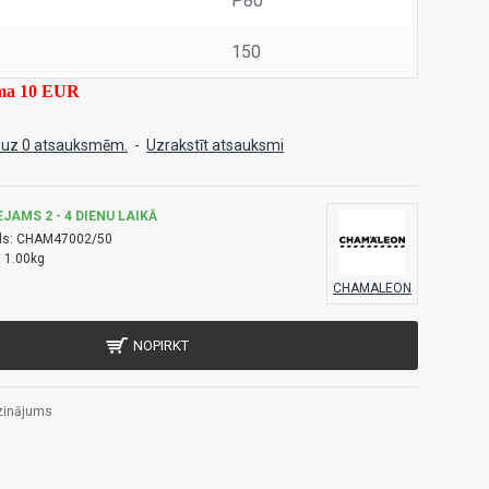
P80
150
mma 10 EUR
 uz 0 atsauksmēm.
-
Uzrakstīt atsauksmi
EJAMS 2 - 4 DIENU LAIKĀ
ls:
CHAM47002/50
:
1.00kg
CHAMALEON
NOPIRKT
zinājums