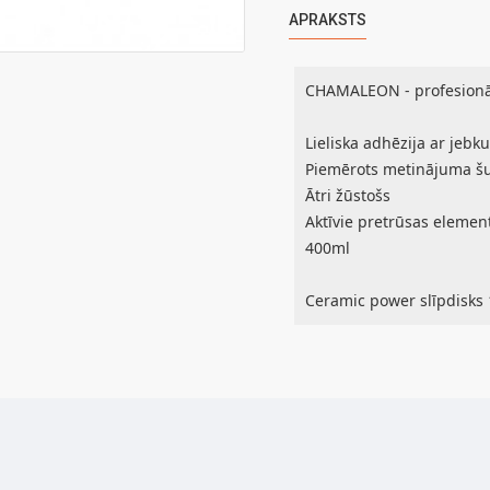
APRAKSTS
CHAMALEON - profesionāl
Lieliska adhēzija ar jebk
Piemērots metinājuma 
Ātri žūstošs
Aktīvie pretrūsas elemen
400ml
Ceramic power slīpdisks