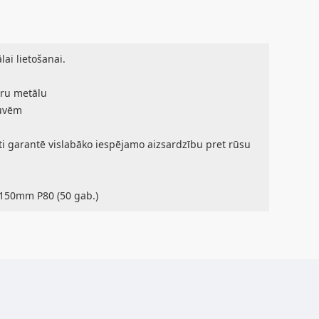
ai lietošanai.
uru metālu
šuvēm
ti garantē vislabāko iespējamo aizsardzību pret rūsu
 150mm P80 (50 gab.)