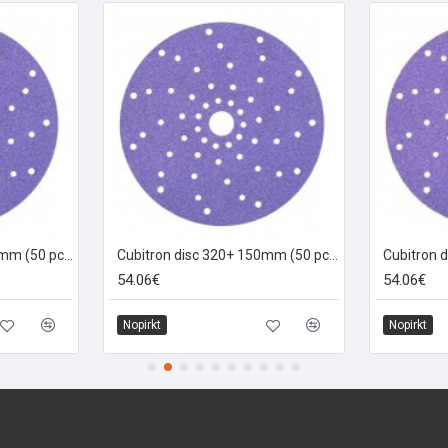
Cubitron disc 240+ 150mm (50 pcs.)
Cubitron disc 320+ 150mm (50 pcs.)
Cubitron 
54.06€
54.06€
Nopirkt
Nopirkt