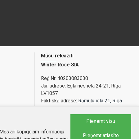
Mūsu rekvizīti
Winter Rose SIA
Reģ.Nr. 40203083030
Jur. adrese:
Eglaines iela 24-21, Rīga
LV1057
Faktiskā adrese:
Rāmuļu iela 21, Rīga
Bankas konts: LV89PARX0020365840001
Pieņemt visu
 Mēs arī kopīgojam informāciju
Tel.:
25588879
Pieņemt atlasīto