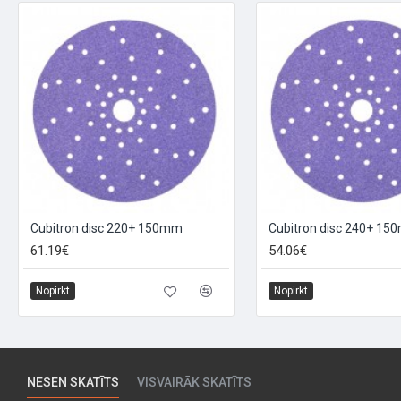
Cubitron disc 220+ 150mm
61.19€
54.06€
Nopirkt
Nopirkt
NESEN SKATĪTS
VISVAIRĀK SKATĪTS