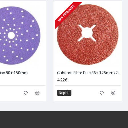
NAV PIEEJAMS
disc 80+ 150mm
Cubitron Fibre Disc 36+ 125mmx22mm
4.22€
Nopirkt