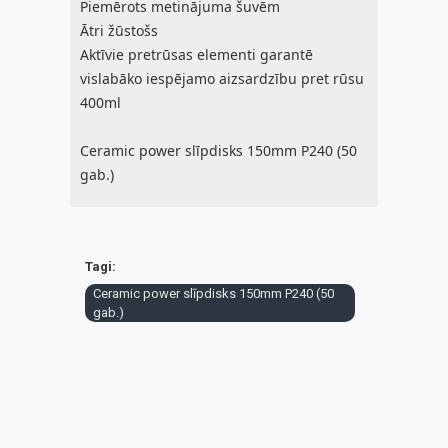
Piemērots metinājuma šuvēm
Ātri žūstošs
Aktīvie pretrūsas elementi garantē
vislabāko iespējamo aizsardzību pret rūsu
400ml
Ceramic power slīpdisks 150mm P240 (50
gab.)
Tagi:
Ceramic power slīpdisks 150mm P240 (50
gab.)