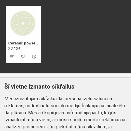
Ceramic power slīpdisks 150mm P240 (50 gab.)
32.13€
Klientiem
Informācija
Šī vietne izmanto sīkfailus
Kontakti
Piegāde un apmaksa
Mēs izmantojam sīkfailus, lai personalizētu saturu un
Preču atgriešana
Atteikuma tiesības
reklāmas, nodrošinātu sociālo mediju funkcijas un analizētu
Mans profils
Privātuma politika
datplūsmu. Mēs arī kopīgojam informāciju par to, kā jūs
Mans profils
izmantojat mūsu vietni, ar mūsu sociālo mediju, reklāmas un
Kontakti
Pasūtījumi
analīzes partneriem. Jūs piekrītat mūsu sīkfailiem, ja