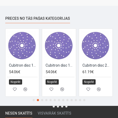
PRECES NO TĀS PAŠAS KATEGORIJAS
Cubitron disc 150+ 150mm
Cubitron disc 180+ 150mm
Cubitron disc 220+ 150mm
54.06€
54.06€
61.19€
Nopirkt
Nopirkt
Nopirkt
NESEN SKATĪTS
VISVAIRĀK SKATĪTS