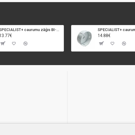
SPECIALIST+ caurumu zāģis BI-METAL, 92 mm
13.77€
14.88€