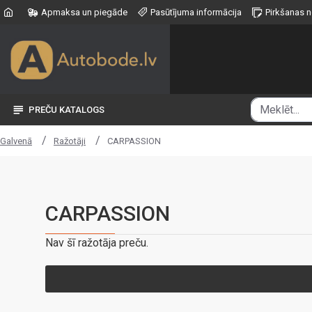
Apmaksa un piegāde
Pasūtījuma informācija
Pirkšanas 
PREČU KATALOGS
Ražotāji
CARPASSION
Galvenā
CARPASSION
Nav šī ražotāja preču.