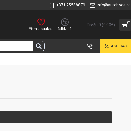
+371 25588879
info@autobode.lv
Preču 0 (0.00€)
Vēlmju saraksts
Salīdzināt
AKCIJAS