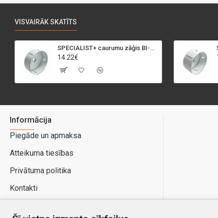
VISVAIRĀK SKATĪTS
SPECIALIST+ caurumu zāģis BI-METAL, 95 mm
14.22€
Informācija
Piegāde un apmaksa
Atteikuma tiesības
Privātuma politika
Kontakti