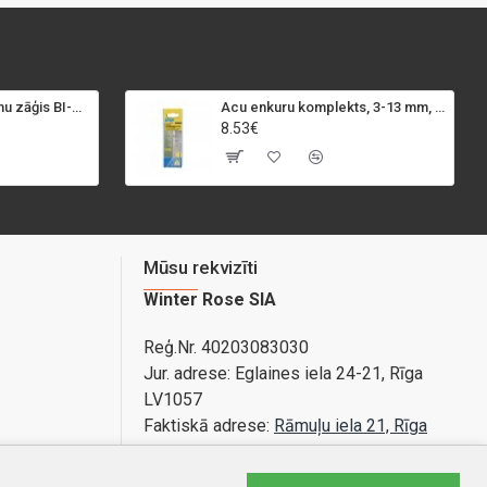
SPECIALIST+ caurumu zāģis BI-METAL, 98 mm
Acu enkuru komplekts, 3-13 mm, Rapid, 12 gab.
8.53€
Mūsu rekvizīti
Winter Rose SIA
Reģ.Nr. 40203083030
Jur. adrese:
Eglaines iela 24-21, Rīga
LV1057
Faktiskā adrese:
Rāmuļu iela 21, Rīga
Bankas konts: LV89PARX0020365840001