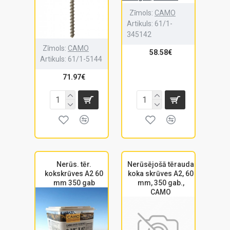
Zīmols:
CAMO
Artikuls:
61/1-
345142
Zīmols:
CAMO
58.58€
Artikuls:
61/1-5144
71.97€
Nerūs. tēr.
Nerūsējošā tērauda
kokskrūves A2 60
koka skrūves A2, 60
mm 350 gab
mm, 350 gab.,
CAMO