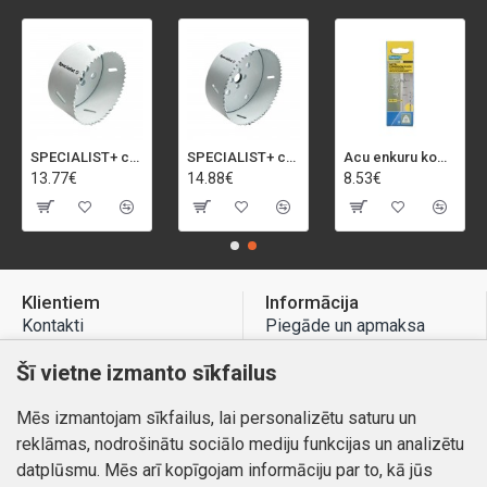
SPECIALIST+ caurumu zāģis BI-METAL, 92 mm
SPECIALIST+ caurumu zāģis BI-METAL, 98 mm
Acu enkuru komplekts, 3-13 mm, Rapid, 12 gab.
13.77€
14.88€
8.53€
Klientiem
Informācija
Kontakti
Piegāde un apmaksa
Preču atgriešana
Atteikuma tiesības
Šī vietne izmanto sīkfailus
Mans profils
Privātuma politika
Mēs izmantojam sīkfailus, lai personalizētu saturu un
Mans profils
Kontakti
reklāmas, nodrošinātu sociālo mediju funkcijas un analizētu
Pasūtījumi
datplūsmu. Mēs arī kopīgojam informāciju par to, kā jūs