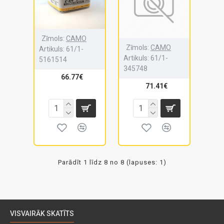
Zīmols:
CAMO
Zīmols:
CAMO
Artikuls:
61/1-
Artikuls:
61/1-
5161514
345748
66.77€
71.41€
Parādīt 1 līdz 8 no 8 (lapuses: 1)
VISVAIRĀK SKATĪTS