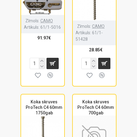
Zīmols:
CAMO
Zīmols:
CAMO
Artikuls:
61/1-5016
Artikuls:
61/1-
91.97€
51428
28.85€
Koka skruves
Koka skruves
ProTech C4 60mm
ProTech C4 60mm
1750gab
700gab