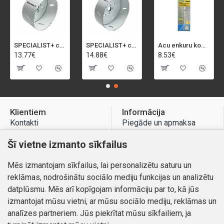
SPECIALIST+ caurumu zāģis BI-METAL, 92 mm
SPECIALIST+ caurumu zāģis BI-METAL, 98 mm
Acu enkuru komplekts, 3-13 mm, Rapid, 12 gab.
13.77€
14.88€
8.53€
Klientiem
Informācija
Kontakti
Piegāde un apmaksa
Preču atgriešana
Atteikuma tiesības
Šī vietne izmanto sīkfailus
Mans profils
Privātuma politika
Mēs izmantojam sīkfailus, lai personalizētu saturu un
Mans profils
Kontakti
reklāmas, nodrošinātu sociālo mediju funkcijas un analizētu
Pasūtījumi
datplūsmu. Mēs arī kopīgojam informāciju par to, kā jūs
izmantojat mūsu vietni, ar mūsu sociālo mediju, reklāmas un
analīzes partneriem. Jūs piekrītat mūsu sīkfailiem, ja