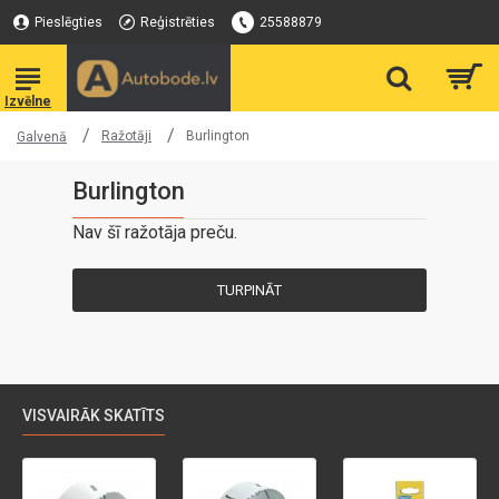
Pieslēgties
Reģistrēties
25588879
Ražotāji
Burlington
Galvenā
Burlington
Nav šī ražotāja preču.
TURPINĀT
VISVAIRĀK SKATĪTS